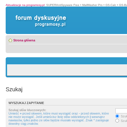
Aktualizacje na programosy.pl
:
SUPERAntiSpyware Free
•
MailWasher Pro
•
GS-Calc
•
GS-B
Strona główna
Szukaj
WYSZUKAJ ZAPYTANIE
Szukaj słów kluczowych:
Umieść
+
przed słowem, które musi wystąpić oraz
-
przed słowem, które
Szuk
nie może wystąpić. Jeśli umieścisz listę słów oddzielonych
|
wewnątrz
nawiasów, tylko jedno ze słów będzie musiało wystąpić. Znak * zastępuje
Szuk
dowolny ciąg znaków.