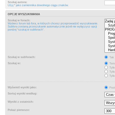
Szukaj autora:
Użyj * jako zamiennika dowolnego ciągu znaków.
OPCJE WYSZUKIWANIA
Szukaj w forach:
Wybierz forum lub fora, w których chcesz przeprowadzić wyszukiwanie.
Subfora zostaną przeszukanie automatycznie jeżeli nie wyłączysz opcji
poniżej “szukaj w subforach“.
Szukaj w subforach:
Tak
Szukaj w:
Tema
Tylk
Tylk
Tylk
Wyświetl wyniki jako:
Post
Sortuj wyniki według:
Wyniki z ostatnich:
Pokaż pierwsze: