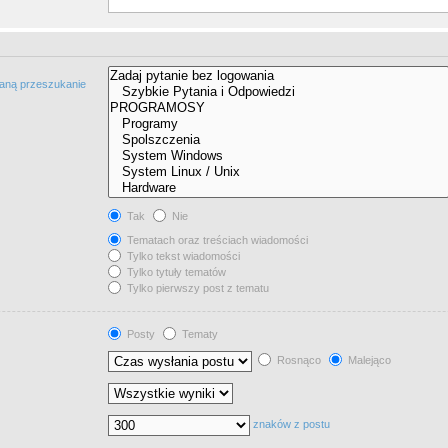
taną przeszukanie
Tak
Nie
Tematach oraz treściach wiadomości
Tylko tekst wiadomości
Tylko tytuły tematów
Tylko pierwszy post z tematu
Posty
Tematy
Rosnąco
Malejąco
znaków z postu