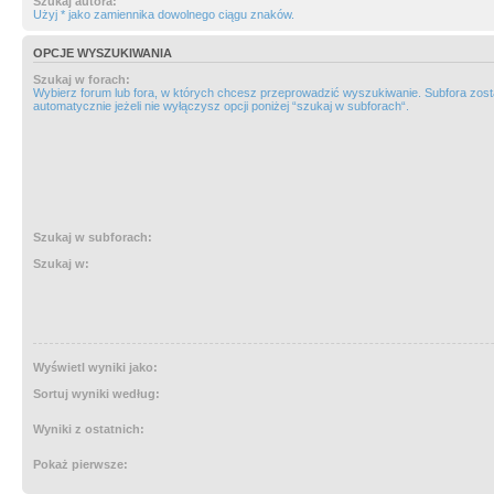
Szukaj autora:
Użyj * jako zamiennika dowolnego ciągu znaków.
OPCJE WYSZUKIWANIA
Szukaj w forach:
Wybierz forum lub fora, w których chcesz przeprowadzić wyszukiwanie. Subfora zos
automatycznie jeżeli nie wyłączysz opcji poniżej “szukaj w subforach“.
Szukaj w subforach:
Szukaj w:
Wyświetl wyniki jako:
Sortuj wyniki według:
Wyniki z ostatnich:
Pokaż pierwsze: