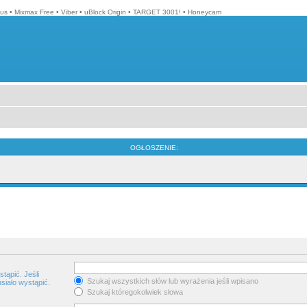
lus
•
Mixmax Free
•
Viber
•
uBlock Origin
•
TARGET 3001!
•
Honeycam
OGŁOSZENIE:
tąpić. Jeśli
Szukaj wszystkich słów lub wyrażenia jeśli wpisano
siało wystąpić.
Szukaj któregokolwiek słowa