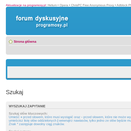
Aktualizacje na programosy.pl
:
Helium
•
Opera
•
ChrisPC Free Anonymous Proxy
•
Adblock P
Strona główna
Szukaj
WYSZUKAJ ZAPYTANIE
Szukaj słów kluczowych:
Umieść
+
przed słowem, które musi wystąpić oraz
-
przed słowem, które nie może wys
umieścisz listę słów oddzielonych
|
wewnątrz nawiasów, tylko jedno ze słów będzie mu
Znak * zastępuje dowolny ciąg znaków.