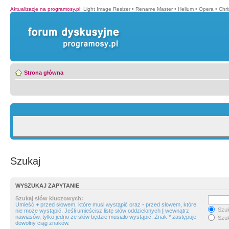
Aktualizacje na programosy.pl
:
Light Image Resizer
•
Rename Master
•
Helium
•
Opera
•
Chr
Strona główna
Szukaj
WYSZUKAJ ZAPYTANIE
Szukaj słów kluczowych:
Umieść
+
przed słowem, które musi wystąpić oraz
-
przed słowem, które
Szuk
nie może wystąpić. Jeśli umieścisz listę słów oddzielonych
|
wewnątrz
nawiasów, tylko jedno ze słów będzie musiało wystąpić. Znak * zastępuje
Szuk
dowolny ciąg znaków.