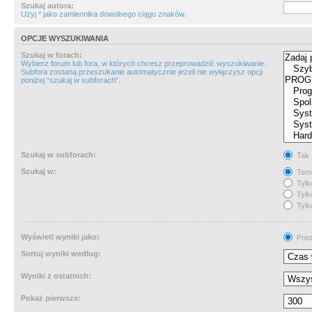
Szukaj autora:
Użyj * jako zamiennika dowolnego ciągu znaków.
OPCJE WYSZUKIWANIA
Szukaj w forach:
Wybierz forum lub fora, w których chcesz przeprowadzić wyszukiwanie.
Subfora zostaną przeszukanie automatycznie jeżeli nie wyłączysz opcji
poniżej “szukaj w subforach“.
Szukaj w subforach:
Tak
Szukaj w:
Tema
Tylk
Tylk
Tylk
Wyświetl wyniki jako:
Post
Sortuj wyniki według:
Wyniki z ostatnich:
Pokaż pierwsze: