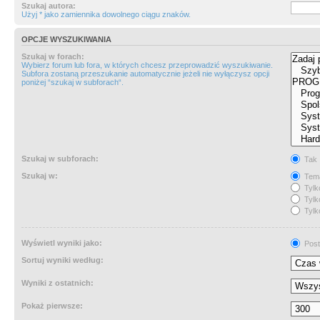
Szukaj autora:
Użyj * jako zamiennika dowolnego ciągu znaków.
OPCJE WYSZUKIWANIA
Szukaj w forach:
Wybierz forum lub fora, w których chcesz przeprowadzić wyszukiwanie.
Subfora zostaną przeszukanie automatycznie jeżeli nie wyłączysz opcji
poniżej “szukaj w subforach“.
Szukaj w subforach:
Tak
Szukaj w:
Tema
Tylk
Tylk
Tylk
Wyświetl wyniki jako:
Post
Sortuj wyniki według:
Wyniki z ostatnich:
Pokaż pierwsze: