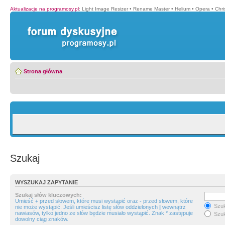
Aktualizacje na programosy.pl
:
Light Image Resizer
•
Rename Master
•
Helium
•
Opera
•
Chr
Strona główna
Szukaj
WYSZUKAJ ZAPYTANIE
Szukaj słów kluczowych:
Umieść
+
przed słowem, które musi wystąpić oraz
-
przed słowem, które
Szuk
nie może wystąpić. Jeśli umieścisz listę słów oddzielonych
|
wewnątrz
nawiasów, tylko jedno ze słów będzie musiało wystąpić. Znak * zastępuje
Szuk
dowolny ciąg znaków.