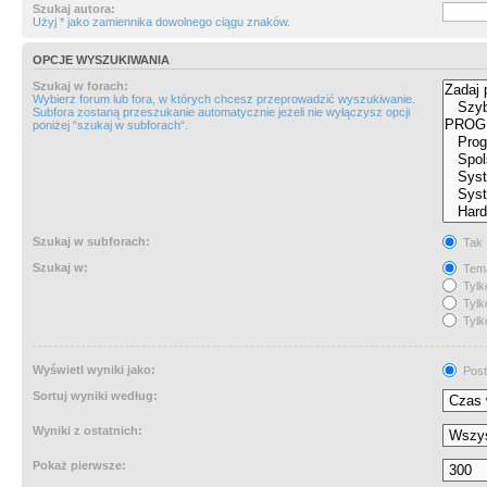
Szukaj autora:
Użyj * jako zamiennika dowolnego ciągu znaków.
OPCJE WYSZUKIWANIA
Szukaj w forach:
Wybierz forum lub fora, w których chcesz przeprowadzić wyszukiwanie.
Subfora zostaną przeszukanie automatycznie jeżeli nie wyłączysz opcji
poniżej “szukaj w subforach“.
Szukaj w subforach:
Tak
Szukaj w:
Tema
Tylk
Tylk
Tylk
Wyświetl wyniki jako:
Post
Sortuj wyniki według:
Wyniki z ostatnich:
Pokaż pierwsze: