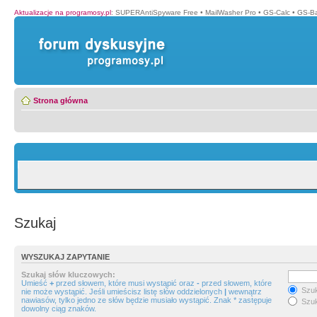
Aktualizacje na programosy.pl
:
SUPERAntiSpyware Free
•
MailWasher Pro
•
GS-Calc
•
GS-B
Strona główna
Szukaj
WYSZUKAJ ZAPYTANIE
Szukaj słów kluczowych:
Umieść
+
przed słowem, które musi wystąpić oraz
-
przed słowem, które
Szuk
nie może wystąpić. Jeśli umieścisz listę słów oddzielonych
|
wewnątrz
nawiasów, tylko jedno ze słów będzie musiało wystąpić. Znak * zastępuje
Szuk
dowolny ciąg znaków.