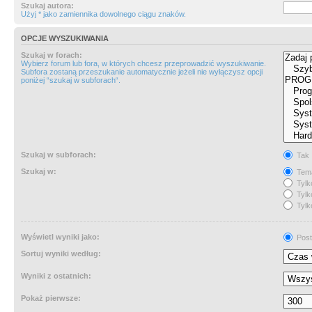
Szukaj autora:
Użyj * jako zamiennika dowolnego ciągu znaków.
OPCJE WYSZUKIWANIA
Szukaj w forach:
Wybierz forum lub fora, w których chcesz przeprowadzić wyszukiwanie.
Subfora zostaną przeszukanie automatycznie jeżeli nie wyłączysz opcji
poniżej “szukaj w subforach“.
Szukaj w subforach:
Tak
Szukaj w:
Tema
Tylk
Tylk
Tylk
Wyświetl wyniki jako:
Post
Sortuj wyniki według:
Wyniki z ostatnich:
Pokaż pierwsze: