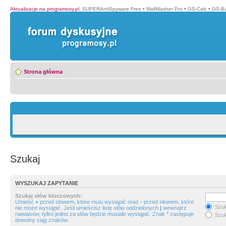
Aktualizacje na programosy.pl
:
SUPERAntiSpyware Free
•
MailWasher Pro
•
GS-Calc
•
GS-B
Strona główna
Szukaj
WYSZUKAJ ZAPYTANIE
Szukaj słów kluczowych:
Umieść
+
przed słowem, które musi wystąpić oraz
-
przed słowem, które
Szuk
nie może wystąpić. Jeśli umieścisz listę słów oddzielonych
|
wewnątrz
nawiasów, tylko jedno ze słów będzie musiało wystąpić. Znak * zastępuje
Szuk
dowolny ciąg znaków.