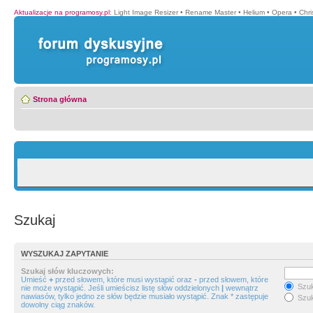
Aktualizacje na programosy.pl
:
Light Image Resizer
•
Rename Master
•
Helium
•
Opera
•
Chr
Strona główna
Szukaj
WYSZUKAJ ZAPYTANIE
Szukaj słów kluczowych:
Umieść
+
przed słowem, które musi wystąpić oraz
-
przed słowem, które
Szuk
nie może wystąpić. Jeśli umieścisz listę słów oddzielonych
|
wewnątrz
nawiasów, tylko jedno ze słów będzie musiało wystąpić. Znak * zastępuje
Szuk
dowolny ciąg znaków.