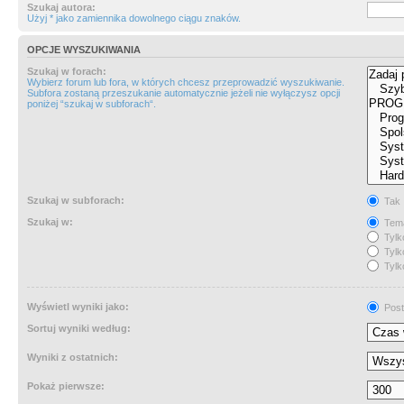
Szukaj autora:
Użyj * jako zamiennika dowolnego ciągu znaków.
OPCJE WYSZUKIWANIA
Szukaj w forach:
Wybierz forum lub fora, w których chcesz przeprowadzić wyszukiwanie.
Subfora zostaną przeszukanie automatycznie jeżeli nie wyłączysz opcji
poniżej “szukaj w subforach“.
Szukaj w subforach:
Tak
Szukaj w:
Tema
Tylk
Tylk
Tylk
Wyświetl wyniki jako:
Post
Sortuj wyniki według:
Wyniki z ostatnich:
Pokaż pierwsze: