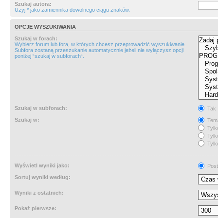
Szukaj autora:
Użyj * jako zamiennika dowolnego ciągu znaków.
OPCJE WYSZUKIWANIA
Szukaj w forach:
Wybierz forum lub fora, w których chcesz przeprowadzić wyszukiwanie.
Subfora zostaną przeszukanie automatycznie jeżeli nie wyłączysz opcji
poniżej “szukaj w subforach“.
Szukaj w subforach:
Tak
Szukaj w:
Tema
Tylk
Tylk
Tylk
Wyświetl wyniki jako:
Post
Sortuj wyniki według:
Wyniki z ostatnich:
Pokaż pierwsze: