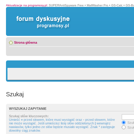
Aktualizacje na programosy.pl
:
SUPERAntiSpyware Free
•
MailWasher Pro
•
GS-Calc
•
GS-B
Strona główna
Szukaj
WYSZUKAJ ZAPYTANIE
Szukaj słów kluczowych:
Umieść
+
przed słowem, które musi wystąpić oraz
-
przed słowem, które
Szuk
nie może wystąpić. Jeśli umieścisz listę słów oddzielonych
|
wewnątrz
nawiasów, tylko jedno ze słów będzie musiało wystąpić. Znak * zastępuje
Szuk
dowolny ciąg znaków.