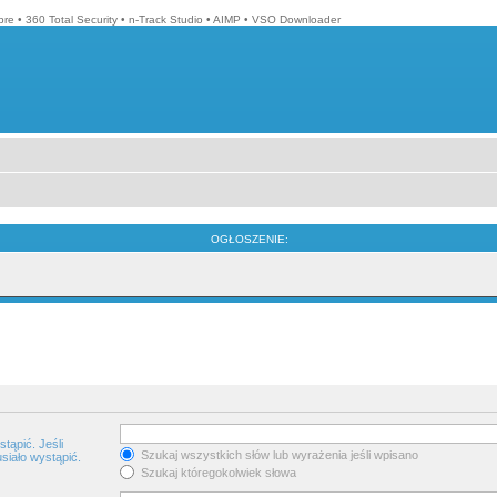
bre
•
360 Total Security
•
n-Track Studio
•
AIMP
•
VSO Downloader
OGŁOSZENIE:
tąpić. Jeśli
Szukaj wszystkich słów lub wyrażenia jeśli wpisano
siało wystąpić.
Szukaj któregokolwiek słowa