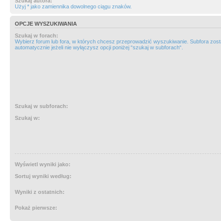
Szukaj autora:
Użyj * jako zamiennika dowolnego ciągu znaków.
OPCJE WYSZUKIWANIA
Szukaj w forach:
Wybierz forum lub fora, w których chcesz przeprowadzić wyszukiwanie. Subfora zos
automatycznie jeżeli nie wyłączysz opcji poniżej “szukaj w subforach“.
Szukaj w subforach:
Szukaj w:
Wyświetl wyniki jako:
Sortuj wyniki według:
Wyniki z ostatnich:
Pokaż pierwsze: