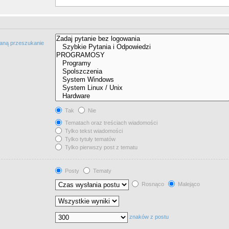
taną przeszukanie
Tak
Nie
Tematach oraz treściach wiadomości
Tylko tekst wiadomości
Tylko tytuły tematów
Tylko pierwszy post z tematu
Posty
Tematy
Rosnąco
Malejąco
znaków z postu