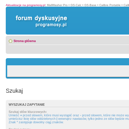
Aktualizacje na programosy.pl
:
MailWasher Pro
•
GS-Calc
•
GS-Base
•
Calibre Portable
•
Cali
Strona główna
Szukaj
WYSZUKAJ ZAPYTANIE
Szukaj słów kluczowych:
Umieść
+
przed słowem, które musi wystąpić oraz
-
przed słowem, które nie może wys
umieścisz listę słów oddzielonych
|
wewnątrz nawiasów, tylko jedno ze słów będzie mu
Znak * zastępuje dowolny ciąg znaków.