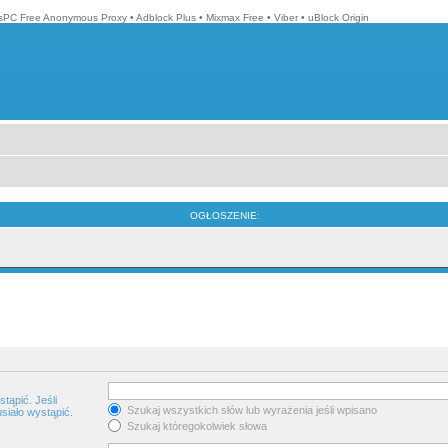
isPC Free Anonymous Proxy
•
Adblock Plus
•
Mixmax Free
•
Viber
•
uBlock Origin
OGŁOSZENIE:
tąpić. Jeśli
Szukaj wszystkich słów lub wyrażenia jeśli wpisano
siało wystąpić.
Szukaj któregokolwiek słowa