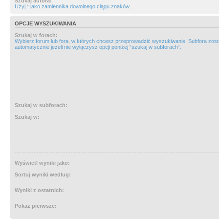
Szukaj autora:
Użyj * jako zamiennika dowolnego ciągu znaków.
OPCJE WYSZUKIWANIA
Szukaj w forach:
Wybierz forum lub fora, w których chcesz przeprowadzić wyszukiwanie. Subfora zos
automatycznie jeżeli nie wyłączysz opcji poniżej “szukaj w subforach“.
Szukaj w subforach:
Szukaj w:
Wyświetl wyniki jako:
Sortuj wyniki według:
Wyniki z ostatnich:
Pokaż pierwsze: