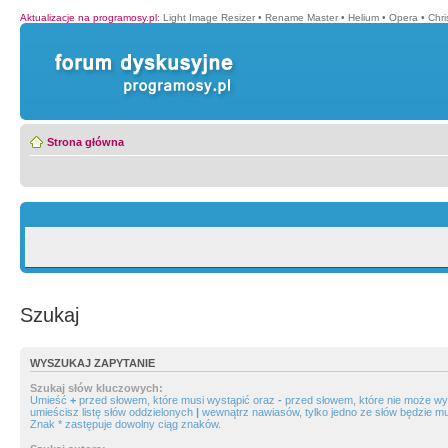
Aktualizacje na programosy.pl
:
Light Image Resizer
•
Rename Master
•
Helium
•
Opera
•
Chr
Strona główna
Szukaj
WYSZUKAJ ZAPYTANIE
Szukaj słów kluczowych:
Umieść
+
przed słowem, które musi wystąpić oraz
-
przed słowem, które nie może wys
umieścisz listę słów oddzielonych
|
wewnątrz nawiasów, tylko jedno ze słów będzie mu
Znak * zastępuje dowolny ciąg znaków.