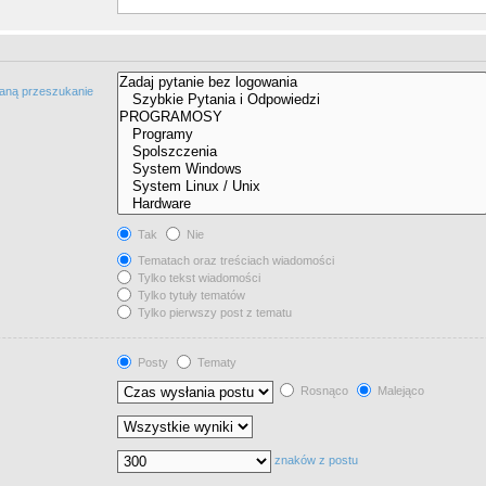
taną przeszukanie
Tak
Nie
Tematach oraz treściach wiadomości
Tylko tekst wiadomości
Tylko tytuły tematów
Tylko pierwszy post z tematu
Posty
Tematy
Rosnąco
Malejąco
znaków z postu