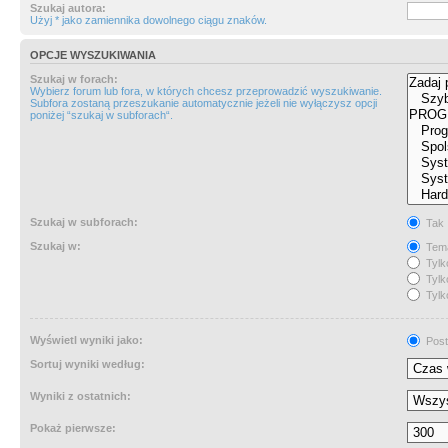
Szukaj autora:
Użyj * jako zamiennika dowolnego ciągu znaków.
OPCJE WYSZUKIWANIA
Szukaj w forach:
Wybierz forum lub fora, w których chcesz przeprowadzić wyszukiwanie.
Subfora zostaną przeszukanie automatycznie jeżeli nie wyłączysz opcji
poniżej “szukaj w subforach“.
Szukaj w subforach:
Tak
Szukaj w:
Tema
Tylk
Tylk
Tylk
Wyświetl wyniki jako:
Post
Sortuj wyniki według:
Wyniki z ostatnich:
Pokaż pierwsze: