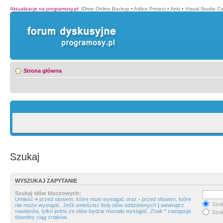
Aktualizacje na programosy.pl
:
IDrive Online Backup
•
Adlice Protect
•
Anki
•
Visual Studio C
Strona główna
Szukaj
WYSZUKAJ ZAPYTANIE
Szukaj słów kluczowych:
Umieść
+
przed słowem, które musi wystąpić oraz
-
przed słowem, które
Szuk
nie może wystąpić. Jeśli umieścisz listę słów oddzielonych
|
wewnątrz
nawiasów, tylko jedno ze słów będzie musiało wystąpić. Znak * zastępuje
Szuk
dowolny ciąg znaków.