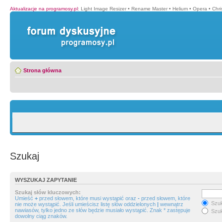
Aktualizacje na programosy.pl
:
Light Image Resizer
•
Rename Master
•
Helium
•
Opera
•
Chr
Strona główna
Szukaj
WYSZUKAJ ZAPYTANIE
Szukaj słów kluczowych:
Umieść
+
przed słowem, które musi wystąpić oraz
-
przed słowem, które
Szuk
nie może wystąpić. Jeśli umieścisz listę słów oddzielonych
|
wewnątrz
nawiasów, tylko jedno ze słów będzie musiało wystąpić. Znak * zastępuje
Szuk
dowolny ciąg znaków.