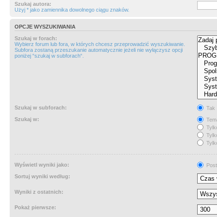
Szukaj autora:
Użyj * jako zamiennika dowolnego ciągu znaków.
OPCJE WYSZUKIWANIA
Szukaj w forach:
Wybierz forum lub fora, w których chcesz przeprowadzić wyszukiwanie.
Subfora zostaną przeszukanie automatycznie jeżeli nie wyłączysz opcji
poniżej “szukaj w subforach“.
Szukaj w subforach:
Tak
Szukaj w:
Tema
Tylk
Tylk
Tylk
Wyświetl wyniki jako:
Post
Sortuj wyniki według:
Wyniki z ostatnich:
Pokaż pierwsze: