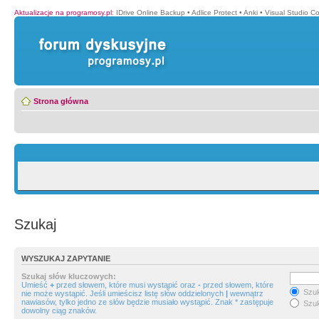
Aktualizacje na programosy.pl
:
IDrive Online Backup
•
Adlice Protect
•
Anki
•
Visual Studio C
Strona główna
Szukaj
WYSZUKAJ ZAPYTANIE
Szukaj słów kluczowych:
Umieść
+
przed słowem, które musi wystąpić oraz
-
przed słowem, które
Szuk
nie może wystąpić. Jeśli umieścisz listę słów oddzielonych
|
wewnątrz
nawiasów, tylko jedno ze słów będzie musiało wystąpić. Znak * zastępuje
Szuk
dowolny ciąg znaków.