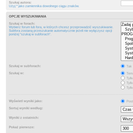
Szukaj autora:
Użyj * jako zamiennika dowolnego ciągu znaków.
OPCJE WYSZUKIWANIA
Szukaj w forach:
Wybierz forum lub fora, w których chcesz przeprowadzić wyszukiwanie.
Subfora zostaną przeszukanie automatycznie jeżeli nie wyłączysz opcji
poniżej “szukaj w subforach“.
Szukaj w subforach:
Tak
Szukaj w:
Tema
Tylk
Tylk
Tylk
Wyświetl wyniki jako:
Post
Sortuj wyniki według:
Wyniki z ostatnich:
Pokaż pierwsze: