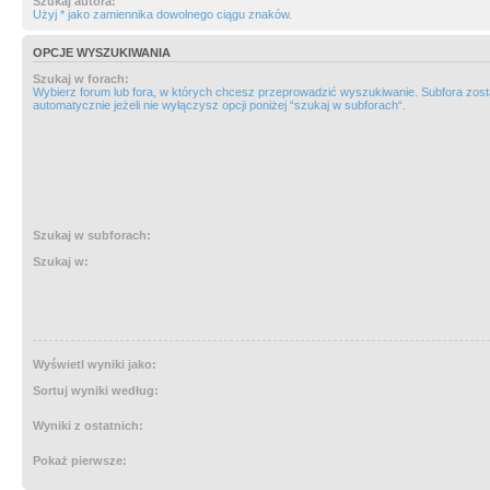
Szukaj autora:
Użyj * jako zamiennika dowolnego ciągu znaków.
OPCJE WYSZUKIWANIA
Szukaj w forach:
Wybierz forum lub fora, w których chcesz przeprowadzić wyszukiwanie. Subfora zos
automatycznie jeżeli nie wyłączysz opcji poniżej “szukaj w subforach“.
Szukaj w subforach:
Szukaj w:
Wyświetl wyniki jako:
Sortuj wyniki według:
Wyniki z ostatnich:
Pokaż pierwsze: