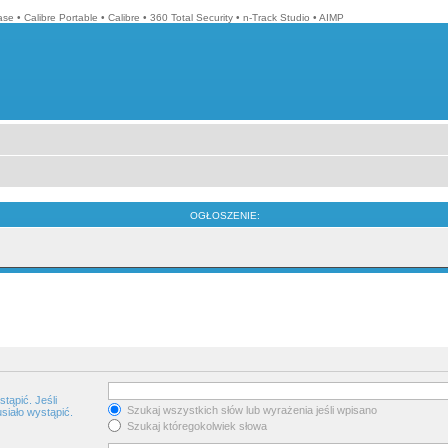
ase
•
Calibre Portable
•
Calibre
•
360 Total Security
•
n-Track Studio
•
AIMP
OGŁOSZENIE:
tąpić. Jeśli
Szukaj wszystkich słów lub wyrażenia jeśli wpisano
siało wystąpić.
Szukaj któregokolwiek słowa