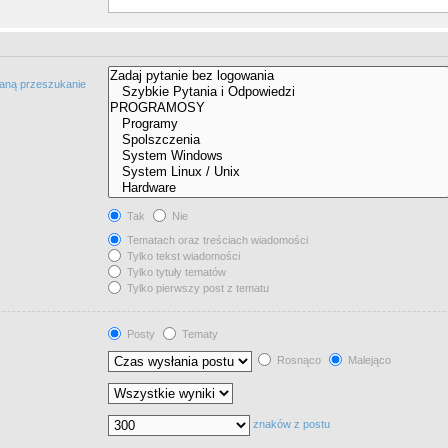
taną przeszukanie
Tak
Nie
Tematach oraz treściach wiadomości
Tylko tekst wiadomości
Tylko tytuły tematów
Tylko pierwszy post z tematu
Posty
Tematy
Rosnąco
Malejąco
znaków z postu