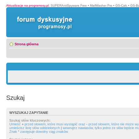
Aktualizacje na programosy.pl
:
SUPERAntiSpyware Free
•
MailWasher Pro
•
GS-Calc
•
GS-B
Strona główna
Szukaj
WYSZUKAJ ZAPYTANIE
Szukaj słów kluczowych:
Umieść
+
przed słowem, które musi wystąpić oraz
-
przed słowem, które nie może wys
umieścisz listę słów oddzielonych
|
wewnątrz nawiasów, tylko jedno ze słów będzie mu
Znak * zastępuje dowolny ciąg znaków.