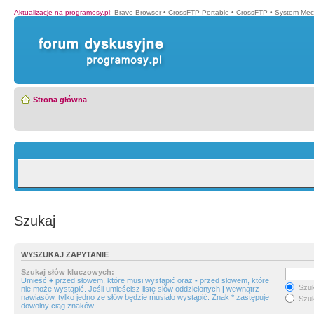
Aktualizacje na programosy.pl
:
Brave Browser
•
CrossFTP Portable
•
CrossFTP
•
System Mec
Strona główna
Szukaj
WYSZUKAJ ZAPYTANIE
Szukaj słów kluczowych:
Umieść
+
przed słowem, które musi wystąpić oraz
-
przed słowem, które
Szuk
nie może wystąpić. Jeśli umieścisz listę słów oddzielonych
|
wewnątrz
nawiasów, tylko jedno ze słów będzie musiało wystąpić. Znak * zastępuje
Szuk
dowolny ciąg znaków.