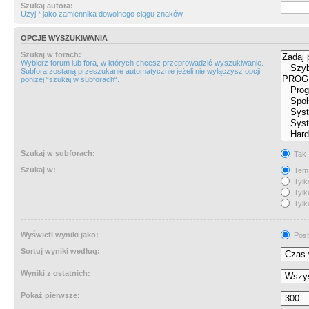
Szukaj autora:
Użyj * jako zamiennika dowolnego ciągu znaków.
OPCJE WYSZUKIWANIA
Szukaj w forach:
Wybierz forum lub fora, w których chcesz przeprowadzić wyszukiwanie.
Subfora zostaną przeszukanie automatycznie jeżeli nie wyłączysz opcji
poniżej “szukaj w subforach“.
Szukaj w subforach:
Tak
Szukaj w:
Tema
Tylk
Tylk
Tylk
Wyświetl wyniki jako:
Post
Sortuj wyniki według:
Wyniki z ostatnich:
Pokaż pierwsze: