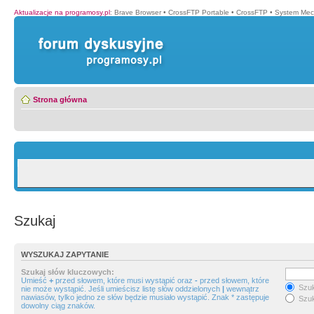
Aktualizacje na programosy.pl
:
Brave Browser
•
CrossFTP Portable
•
CrossFTP
•
System Mec
Strona główna
Szukaj
WYSZUKAJ ZAPYTANIE
Szukaj słów kluczowych:
Umieść
+
przed słowem, które musi wystąpić oraz
-
przed słowem, które
Szuk
nie może wystąpić. Jeśli umieścisz listę słów oddzielonych
|
wewnątrz
nawiasów, tylko jedno ze słów będzie musiało wystąpić. Znak * zastępuje
Szuk
dowolny ciąg znaków.