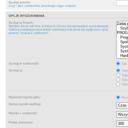
Szukaj autora:
Użyj * jako zamiennika dowolnego ciągu znaków.
OPCJE WYSZUKIWANIA
Szukaj w forach:
Wybierz forum lub fora, w których chcesz przeprowadzić wyszukiwanie.
Subfora zostaną przeszukanie automatycznie jeżeli nie wyłączysz opcji
poniżej “szukaj w subforach“.
Szukaj w subforach:
Tak
Szukaj w:
Tema
Tylk
Tylk
Tylk
Wyświetl wyniki jako:
Post
Sortuj wyniki według:
Wyniki z ostatnich:
Pokaż pierwsze: