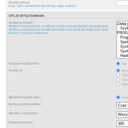
Szukaj autora:
Użyj * jako zamiennika dowolnego ciągu znaków.
OPCJE WYSZUKIWANIA
Szukaj w forach:
Wybierz forum lub fora, w których chcesz przeprowadzić wyszukiwanie.
Subfora zostaną przeszukanie automatycznie jeżeli nie wyłączysz opcji
poniżej “szukaj w subforach“.
Szukaj w subforach:
Tak
Szukaj w:
Tema
Tylk
Tylk
Tylk
Wyświetl wyniki jako:
Post
Sortuj wyniki według:
Wyniki z ostatnich:
Pokaż pierwsze: