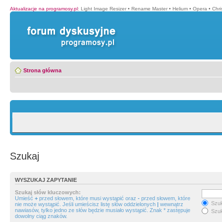
Aktualizacje na programosy.pl
:
Light Image Resizer
•
Rename Master
•
Helium
•
Opera
•
Chr
Strona główna
Szukaj
WYSZUKAJ ZAPYTANIE
Szukaj słów kluczowych:
Umieść
+
przed słowem, które musi wystąpić oraz
-
przed słowem, które
Szuk
nie może wystąpić. Jeśli umieścisz listę słów oddzielonych
|
wewnątrz
nawiasów, tylko jedno ze słów będzie musiało wystąpić. Znak * zastępuje
Szuk
dowolny ciąg znaków.