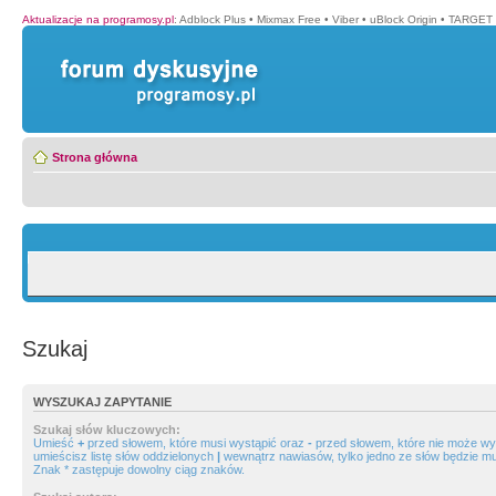
Aktualizacje na programosy.pl
:
Adblock Plus
•
Mixmax Free
•
Viber
•
uBlock Origin
•
TARGET 
Strona główna
Szukaj
WYSZUKAJ ZAPYTANIE
Szukaj słów kluczowych:
Umieść
+
przed słowem, które musi wystąpić oraz
-
przed słowem, które nie może wys
umieścisz listę słów oddzielonych
|
wewnątrz nawiasów, tylko jedno ze słów będzie mu
Znak * zastępuje dowolny ciąg znaków.