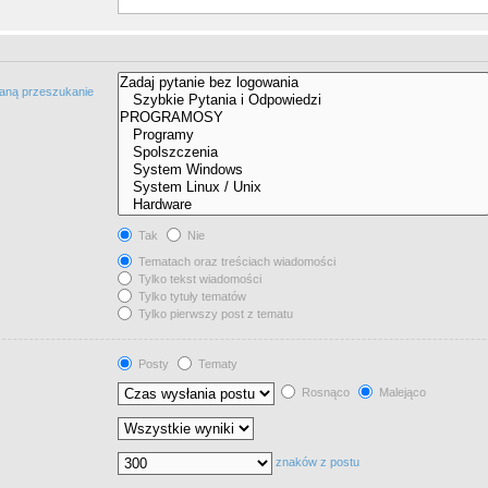
taną przeszukanie
Tak
Nie
Tematach oraz treściach wiadomości
Tylko tekst wiadomości
Tylko tytuły tematów
Tylko pierwszy post z tematu
Posty
Tematy
Rosnąco
Malejąco
znaków z postu