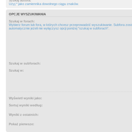
Szukaj autora:
Użyj * jako zamiennika dowolnego ciągu znaków.
OPCJE WYSZUKIWANIA
Szukaj w forach:
Wybierz forum lub fora, w których chcesz przeprowadzić wyszukiwanie. Subfora zos
automatycznie jeżeli nie wyłączysz opcji poniżej “szukaj w subforach“.
Szukaj w subforach:
Szukaj w:
Wyświetl wyniki jako:
Sortuj wyniki według:
Wyniki z ostatnich:
Pokaż pierwsze: