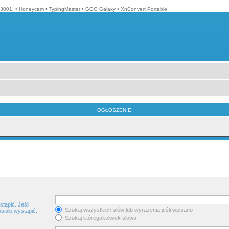
3001!
•
Honeycam
•
TypingMaster
•
GOG Galaxy
•
XnConvert Portable
OGŁOSZENIE:
tąpić. Jeśli
Szukaj wszystkich słów lub wyrażenia jeśli wpisano
siało wystąpić.
Szukaj któregokolwiek słowa