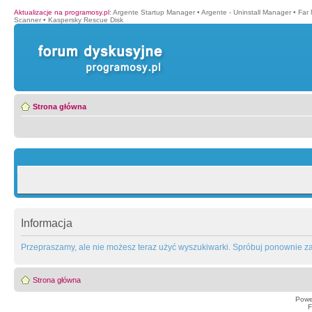
Aktualizacje na programosy.pl
:
Argente Startup Manager
•
Argente - Uninstall Manager
•
Far
Scanner
•
Kaspersky Rescue Disk
Strona główna
Informacja
Przepraszamy, ale nie możesz teraz użyć wyszukiwarki. Spróbuj ponownie za 
Strona główna
Powe
F