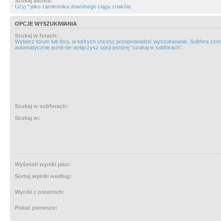
Szukaj autora:
Użyj * jako zamiennika dowolnego ciągu znaków.
OPCJE WYSZUKIWANIA
Szukaj w forach:
Wybierz forum lub fora, w których chcesz przeprowadzić wyszukiwanie. Subfora zos
automatycznie jeżeli nie wyłączysz opcji poniżej “szukaj w subforach“.
Szukaj w subforach:
Szukaj w:
Wyświetl wyniki jako:
Sortuj wyniki według:
Wyniki z ostatnich:
Pokaż pierwsze: