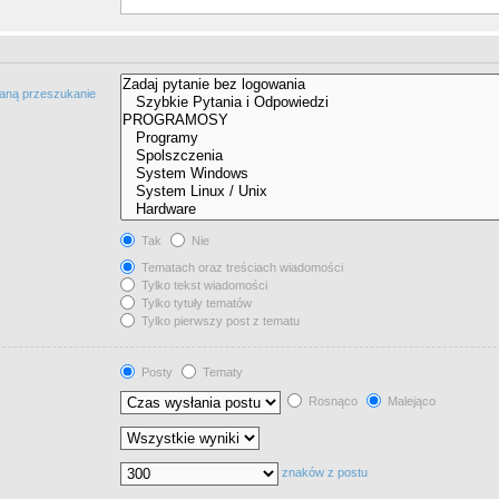
taną przeszukanie
Tak
Nie
Tematach oraz treściach wiadomości
Tylko tekst wiadomości
Tylko tytuły tematów
Tylko pierwszy post z tematu
Posty
Tematy
Rosnąco
Malejąco
znaków z postu