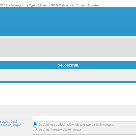
3001!
•
Honeycam
•
TypingMaster
•
GOG Galaxy
•
XnConvert Portable
OGŁOSZENIE:
tąpić. Jeśli
Szukaj wszystkich słów lub wyrażenia jeśli wpisano
siało wystąpić.
Szukaj któregokolwiek słowa