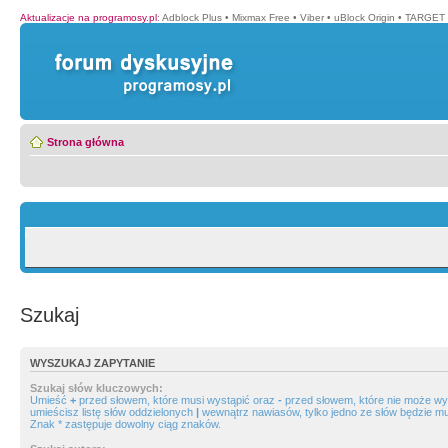
Aktualizacje na programosy.pl
:
Adblock Plus
•
Mixmax Free
•
Viber
•
uBlock Origin
•
TARGET 
Strona główna
Szukaj
WYSZUKAJ ZAPYTANIE
Szukaj słów kluczowych:
Umieść
+
przed słowem, które musi wystąpić oraz
-
przed słowem, które nie może wys
umieścisz listę słów oddzielonych
|
wewnątrz nawiasów, tylko jedno ze słów będzie mu
Znak * zastępuje dowolny ciąg znaków.