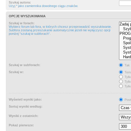
Szukaj autora:
Użyj * jako zamiennika dowolnego ciągu znaków.
OPCJE WYSZUKIWANIA
Szukaj w forach:
Wybierz forum lub fora, w których chcesz przeprowadzić wyszukiwanie.
Subfora zostaną przeszukanie automatycznie jeżeli nie wyłączysz opcji
poniżej “szukaj w subforach“.
Szukaj w subforach:
Tak
Szukaj w:
Tema
Tylk
Tylk
Tylk
Wyświetl wyniki jako:
Post
Sortuj wyniki według:
Wyniki z ostatnich:
Pokaż pierwsze: