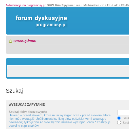
Aktualizacje na programosy.pl
:
SUPERAntiSpyware Free
•
MailWasher Pro
•
GS-Calc
•
GS-B
Strona główna
Szukaj
WYSZUKAJ ZAPYTANIE
Szukaj słów kluczowych:
Umieść
+
przed słowem, które musi wystąpić oraz
-
przed słowem, które
Szuk
nie może wystąpić. Jeśli umieścisz listę słów oddzielonych
|
wewnątrz
nawiasów, tylko jedno ze słów będzie musiało wystąpić. Znak * zastępuje
Szuk
dowolny ciąg znaków.