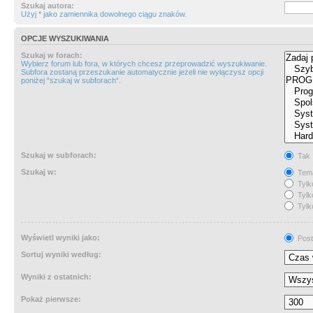
Szukaj autora:
Użyj * jako zamiennika dowolnego ciągu znaków.
OPCJE WYSZUKIWANIA
Szukaj w forach:
Wybierz forum lub fora, w których chcesz przeprowadzić wyszukiwanie.
Subfora zostaną przeszukanie automatycznie jeżeli nie wyłączysz opcji
poniżej “szukaj w subforach“.
Szukaj w subforach:
Tak
Szukaj w:
Tema
Tylk
Tylk
Tylk
Wyświetl wyniki jako:
Post
Sortuj wyniki według:
Wyniki z ostatnich:
Pokaż pierwsze: