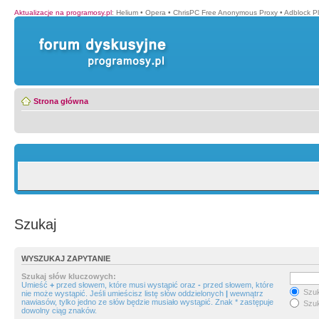
Aktualizacje na programosy.pl
:
Helium
•
Opera
•
ChrisPC Free Anonymous Proxy
•
Adblock P
Strona główna
Szukaj
WYSZUKAJ ZAPYTANIE
Szukaj słów kluczowych:
Umieść
+
przed słowem, które musi wystąpić oraz
-
przed słowem, które
Szuk
nie może wystąpić. Jeśli umieścisz listę słów oddzielonych
|
wewnątrz
nawiasów, tylko jedno ze słów będzie musiało wystąpić. Znak * zastępuje
Szuk
dowolny ciąg znaków.