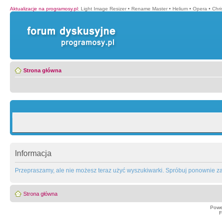
Aktualizacje na programosy.pl
:
Light Image Resizer
•
Rename Master
•
Helium
•
Opera
•
Chr
Strona główna
Informacja
Przepraszamy, ale nie możesz teraz użyć wyszukiwarki. Spróbuj ponownie za 
Strona główna
Powe
F