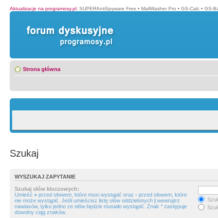
Aktualizacje na programosy.pl
:
SUPERAntiSpyware Free
•
MailWasher Pro
•
GS-Calc
•
GS-B
Strona główna
Szukaj
WYSZUKAJ ZAPYTANIE
Szukaj słów kluczowych:
Umieść
+
przed słowem, które musi wystąpić oraz
-
przed słowem, które
Szuk
nie może wystąpić. Jeśli umieścisz listę słów oddzielonych
|
wewnątrz
nawiasów, tylko jedno ze słów będzie musiało wystąpić. Znak * zastępuje
Szuk
dowolny ciąg znaków.