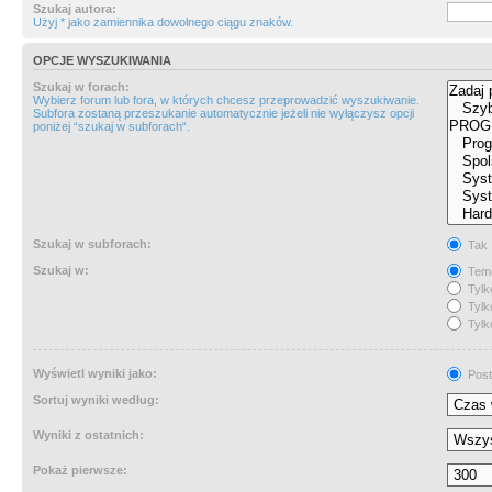
Szukaj autora:
Użyj * jako zamiennika dowolnego ciągu znaków.
OPCJE WYSZUKIWANIA
Szukaj w forach:
Wybierz forum lub fora, w których chcesz przeprowadzić wyszukiwanie.
Subfora zostaną przeszukanie automatycznie jeżeli nie wyłączysz opcji
poniżej “szukaj w subforach“.
Szukaj w subforach:
Tak
Szukaj w:
Tema
Tylk
Tylk
Tylk
Wyświetl wyniki jako:
Post
Sortuj wyniki według:
Wyniki z ostatnich:
Pokaż pierwsze: