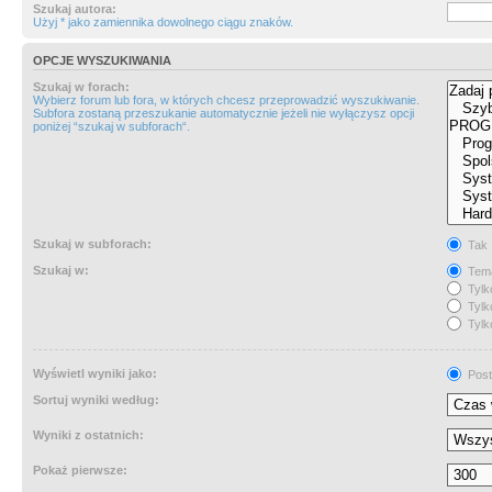
Szukaj autora:
Użyj * jako zamiennika dowolnego ciągu znaków.
OPCJE WYSZUKIWANIA
Szukaj w forach:
Wybierz forum lub fora, w których chcesz przeprowadzić wyszukiwanie.
Subfora zostaną przeszukanie automatycznie jeżeli nie wyłączysz opcji
poniżej “szukaj w subforach“.
Szukaj w subforach:
Tak
Szukaj w:
Tema
Tylk
Tylk
Tylk
Wyświetl wyniki jako:
Post
Sortuj wyniki według:
Wyniki z ostatnich:
Pokaż pierwsze: