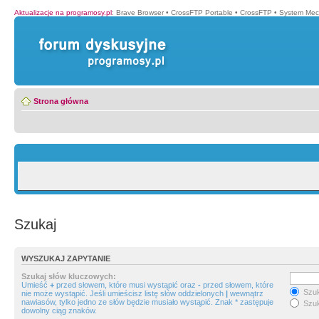
Aktualizacje na programosy.pl
:
Brave Browser
•
CrossFTP Portable
•
CrossFTP
•
System Mec
Strona główna
Szukaj
WYSZUKAJ ZAPYTANIE
Szukaj słów kluczowych:
Umieść
+
przed słowem, które musi wystąpić oraz
-
przed słowem, które
Szuk
nie może wystąpić. Jeśli umieścisz listę słów oddzielonych
|
wewnątrz
nawiasów, tylko jedno ze słów będzie musiało wystąpić. Znak * zastępuje
Szuk
dowolny ciąg znaków.