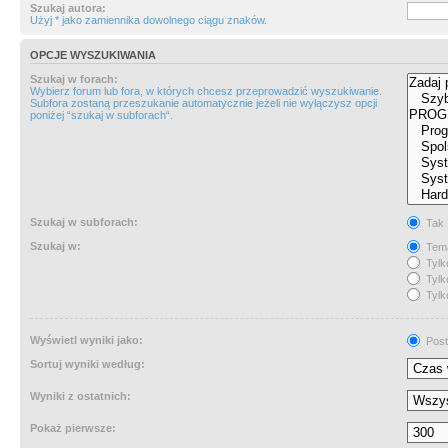
Szukaj autora:
Użyj * jako zamiennika dowolnego ciągu znaków.
OPCJE WYSZUKIWANIA
Szukaj w forach:
Wybierz forum lub fora, w których chcesz przeprowadzić wyszukiwanie.
Subfora zostaną przeszukanie automatycznie jeżeli nie wyłączysz opcji
poniżej “szukaj w subforach“.
Szukaj w subforach:
Tak
Szukaj w:
Tema
Tylk
Tylk
Tylk
Wyświetl wyniki jako:
Post
Sortuj wyniki według:
Wyniki z ostatnich:
Pokaż pierwsze: