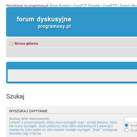
Aktualizacje na programosy.pl
:
Brave Browser
•
CrossFTP Portable
•
CrossFTP
•
System Mec
Strona główna
Szukaj
WYSZUKAJ ZAPYTANIE
Szukaj słów kluczowych:
Umieść
+
przed słowem, które musi wystąpić oraz
-
przed słowem, które
Szuk
nie może wystąpić. Jeśli umieścisz listę słów oddzielonych
|
wewnątrz
nawiasów, tylko jedno ze słów będzie musiało wystąpić. Znak * zastępuje
Szuk
dowolny ciąg znaków.