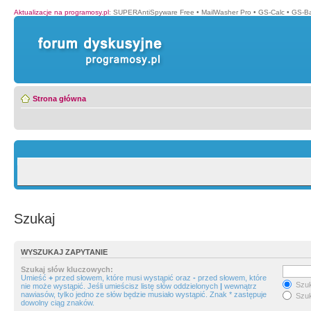
Aktualizacje na programosy.pl
:
SUPERAntiSpyware Free
•
MailWasher Pro
•
GS-Calc
•
GS-B
Strona główna
Szukaj
WYSZUKAJ ZAPYTANIE
Szukaj słów kluczowych:
Umieść
+
przed słowem, które musi wystąpić oraz
-
przed słowem, które
Szuk
nie może wystąpić. Jeśli umieścisz listę słów oddzielonych
|
wewnątrz
nawiasów, tylko jedno ze słów będzie musiało wystąpić. Znak * zastępuje
Szuk
dowolny ciąg znaków.