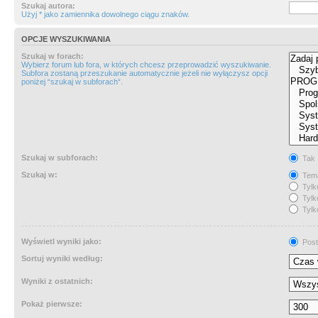
Szukaj autora:
Użyj * jako zamiennika dowolnego ciągu znaków.
OPCJE WYSZUKIWANIA
Szukaj w forach:
Wybierz forum lub fora, w których chcesz przeprowadzić wyszukiwanie.
Subfora zostaną przeszukanie automatycznie jeżeli nie wyłączysz opcji
poniżej “szukaj w subforach“.
Szukaj w subforach:
Tak
Szukaj w:
Tema
Tylk
Tylk
Tylk
Wyświetl wyniki jako:
Post
Sortuj wyniki według:
Wyniki z ostatnich:
Pokaż pierwsze: