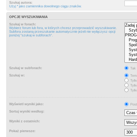
Szukaj autora:
Użyj * jako zamiennika dowolnego ciągu znaków.
OPCJE WYSZUKIWANIA
Szukaj w forach:
Wybierz forum lub fora, w których chcesz przeprowadzić wyszukiwanie.
Subfora zostaną przeszukanie automatycznie jeżeli nie wyłączysz opcji
poniżej “szukaj w subforach“.
Szukaj w subforach:
Tak
Szukaj w:
Tema
Tylk
Tylk
Tylk
Wyświetl wyniki jako:
Post
Sortuj wyniki według:
Wyniki z ostatnich:
Pokaż pierwsze: