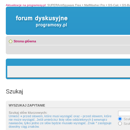
Aktualizacje na programosy.pl
:
SUPERAntiSpyware Free
•
MailWasher Pro
•
GS-Calc
•
GS-B
Strona główna
Szukaj
WYSZUKAJ ZAPYTANIE
Szukaj słów kluczowych:
Umieść
+
przed słowem, które musi wystąpić oraz
-
przed słowem, które
Szuk
nie może wystąpić. Jeśli umieścisz listę słów oddzielonych
|
wewnątrz
nawiasów, tylko jedno ze słów będzie musiało wystąpić. Znak * zastępuje
Szuk
dowolny ciąg znaków.