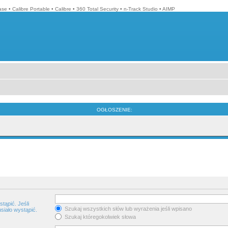
ase
•
Calibre Portable
•
Calibre
•
360 Total Security
•
n-Track Studio
•
AIMP
OGŁOSZENIE:
tąpić. Jeśli
Szukaj wszystkich słów lub wyrażenia jeśli wpisano
siało wystąpić.
Szukaj któregokolwiek słowa