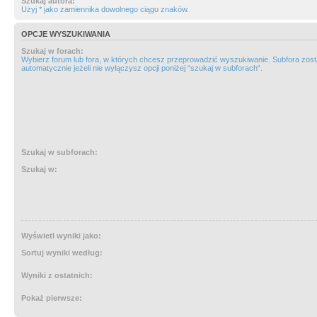
Szukaj autora:
Użyj * jako zamiennika dowolnego ciągu znaków.
OPCJE WYSZUKIWANIA
Szukaj w forach:
Wybierz forum lub fora, w których chcesz przeprowadzić wyszukiwanie. Subfora zos
automatycznie jeżeli nie wyłączysz opcji poniżej “szukaj w subforach“.
Szukaj w subforach:
Szukaj w:
Wyświetl wyniki jako:
Sortuj wyniki według:
Wyniki z ostatnich:
Pokaż pierwsze: