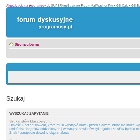
Aktualizacje na programosy.pl
:
SUPERAntiSpyware Free
•
MailWasher Pro
•
GS-Calc
•
GS-B
Strona główna
Szukaj
WYSZUKAJ ZAPYTANIE
Szukaj słów kluczowych:
Umieść
+
przed słowem, które musi wystąpić oraz
-
przed słowem, które nie może wys
umieścisz listę słów oddzielonych
|
wewnątrz nawiasów, tylko jedno ze słów będzie mu
Znak * zastępuje dowolny ciąg znaków.