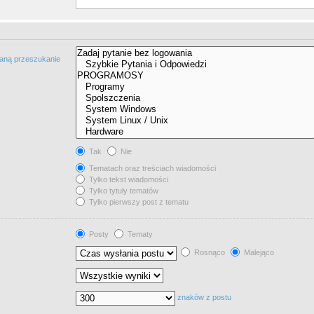
taną przeszukanie
Tak
Nie
Tematach oraz treściach wiadomości
Tylko tekst wiadomości
Tylko tytuły tematów
Tylko pierwszy post z tematu
Posty
Tematy
Rosnąco
Malejąco
znaków z postu