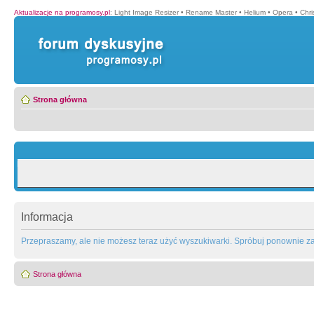
Aktualizacje na programosy.pl
:
Light Image Resizer
•
Rename Master
•
Helium
•
Opera
•
Chr
Strona główna
Informacja
Przepraszamy, ale nie możesz teraz użyć wyszukiwarki. Spróbuj ponownie za 
Strona główna