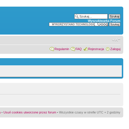
Wyszukiwarka Forum
Regulamin
FAQ
Rejestracja
Zaloguj
a
•
Usuń cookies utworzone przez forum
• Wszystkie czasy w strefie UTC + 2 godziny