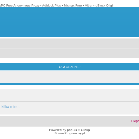
isPC Free Anonymous Proxy
•
Adblock Plus
•
Mixmax Free
•
Viber
•
uBlock Origin
OGŁOSZENIE:
kilka minut.
Ekip
Powered by
phpBB
© Group
Forum Programosy.pl