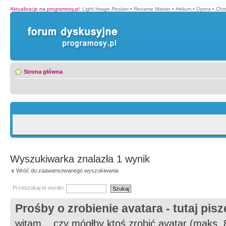
Aktualizacje na programosy.pl
:
Light Image Resizer
•
Rename Master
•
Helium
•
Opera
•
Chr
Strona główna
Wyszukiwarka znalazła 1 wynik
Wróć do zaawansowanego wyszukiwania
Przeszukaj te wyniki:
Prośby o zrobienie avatara - tutaj pis
witam... czy mógłby ktoś zrobić avatar (maks.