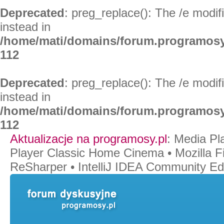
Deprecated
: preg_replace(): The /e modif
instead in
/home/mati/domains/forum.programosy
112
Deprecated
: preg_replace(): The /e modif
instead in
/home/mati/domains/forum.programosy
112
Aktualizacje na programosy.pl
:
Media Pl
Player Classic Home Cinema
•
Mozilla F
ReSharper
•
IntelliJ IDEA Community Edi