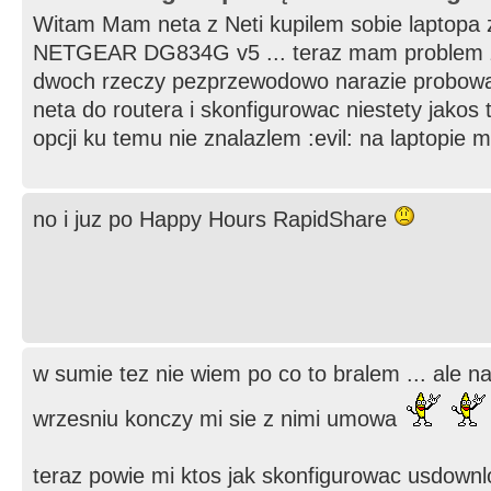
Witam Mam neta z Neti kupilem sobie laptopa z
NETGEAR DG834G v5 ... teraz mam problem z
dwoch rzeczy pezprzewodowo narazie probowa
neta do routera i skonfigurowac niestety jako
opcji ku temu nie znalazlem :evil: na laptopie 
no i juz po Happy Hours RapidShare
w sumie tez nie wiem po co to bralem ... ale n
wrzesniu konczy mi sie z nimi umowa
teraz powie mi ktos jak skonfigurowac usdown