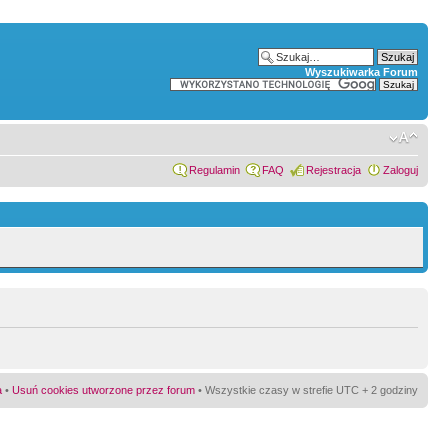
Wyszukiwarka Forum
Regulamin
FAQ
Rejestracja
Zaloguj
a
•
Usuń cookies utworzone przez forum
• Wszystkie czasy w strefie UTC + 2 godziny