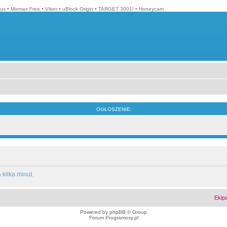
lus
•
Mixmax Free
•
Viber
•
uBlock Origin
•
TARGET 3001!
•
Honeycam
OGŁOSZENIE:
kilka minut.
Ekip
Powered by
phpBB
© Group
Forum Programosy.pl