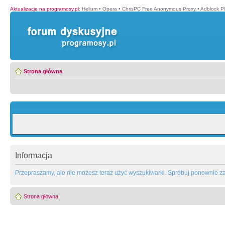
Aktualizacje na programosy.pl
:
Helium
•
Opera
•
ChrisPC Free Anonymous Proxy
•
Adblock P
Strona główna
Informacja
Przepraszamy, ale nie możesz teraz użyć wyszukiwarki. Spróbuj ponownie za 
Strona główna