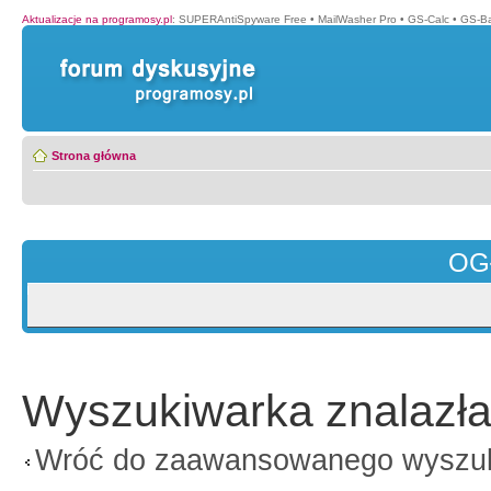
Aktualizacje na programosy.pl
:
SUPERAntiSpyware Free
•
MailWasher Pro
•
GS-Calc
•
GS-B
Strona główna
OG
Wyszukiwarka znalazła
Wróć do zaawansowanego wyszu