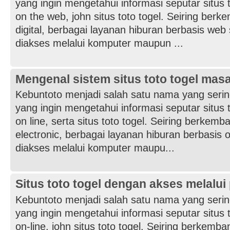
yang ingin mengetahui informasi seputar situs to
on the web, john situs toto togel. Seiring ber
digital, berbagai layanan hiburan berbasis we
diakses melalui komputer maupun ...
Mengenal sistem situs toto togel masa
Kebuntoto menjadi salah satu nama yang serin
yang ingin mengetahui informasi seputar situs to
on line, serta situs toto togel. Seiring berkem
electronic, berbagai layanan hiburan berbasis
diakses melalui komputer maupu...
Situs toto togel dengan akses melalui
Kebuntoto menjadi salah satu nama yang serin
yang ingin mengetahui informasi seputar situs to
on-line, john situs toto togel. Seiring berkemban