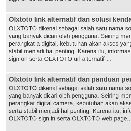
Olxtoto link alternatif dan solusi kend
OLXTOTO dikenal sebagai salah satu nama sof
yang banyak dicari oleh pengguna. Seiring m
perangkat a digital, kebutuhan akan akses ya
stabil menjadi hal penting. Karena itu, info
sign on serta OLXTOTO url alternatif ...
Olxtoto link alternatif dan panduan p
OLXTOTO dikenal sebagai salah satu nama sof
yang banyak dicari oleh pengguna. Seiring m
perangkat digital camera, kebutuhan akan aks
serta stabil menjadi hal penting. Karena itu, i
OLXTOTO sign in serta OLXTOTO web page..