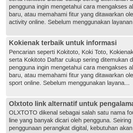
pengguna ingin mengetahui cara mengakses 
baru, atau memahami fitur yang ditawarkan o
activity online. Sebelum menggunakan layanan 
Kokienak terbaik untuk informasi
Pencarian seperti Kokitoto, Koki Toto, Kokiena
serta Kokitoto Daftar cukup sering ditemukan d
pengguna ingin mengetahui cara mengakses 
baru, atau memahami fitur yang ditawarkan ol
sport online. Sebelum menggunakan layana...
Olxtoto link alternatif untuk pengalam
OLXTOTO dikenal sebagai salah satu nama fou
line yang banyak dicari oleh pengguna. Seirin
penggunaan perangkat digital, kebutuhan akan