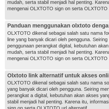
mudah, serta stabil menjadi hal penting. Karena
mengenai OLXTOTO sign on serta OLXTOTO hyp
Panduan menggunakan olxtoto deng
OLXTOTO dikenal sebagai salah satu nama fou
line yang banyak dicari oleh pengguna. Seirin
penggunaan perangkat digital, kebutuhan akan
mudah, serta stabil menjadi hal penting. Karena
mengenai OLXTOTO sign on serta OLXTOTO hyp
Olxtoto link alternatif untuk akses onl
OLXTOTO dikenal sebagai salah satu nama sof
yang banyak dicari oleh pengguna. Seiring m
perangkat a digital, kebutuhan akan akses ya
stabil menjadi hal penting. Karena itu, info
sign on serta OLXTOTO url alternatif ...