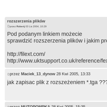
rozszerzenia plików
przez
Robertj
03 Lis 2004, 10:29
Pod podanym linkiem możecie
sprawdzić rozszerzenia plików i jakim p
http://filext.com/
http://www.uktsupport.co.uk/reference/fe
przez
Maciek_13_dynow
28 Kwi 2005, 13:33
jak zapisac plik z rozszeżeniem *.tga ??
przez
MUTOPOMPKA
28 Kwi 2005, 15:35