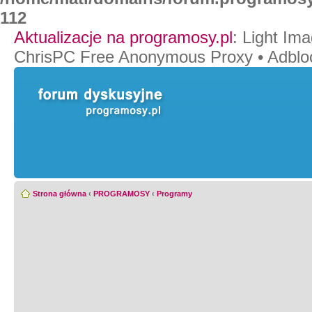
112
Aktualizacje na programosy.pl
:
Light Ima
ChrisPC Free Anonymous Proxy
•
Adblo
Strona główna
‹
PROGRAMOSY
‹
Programy