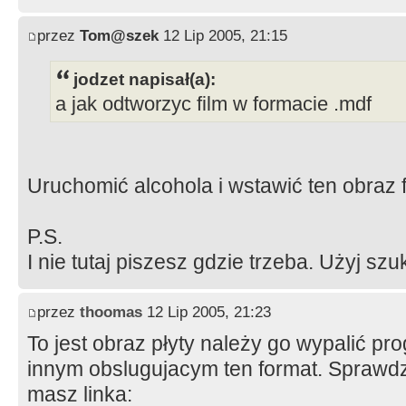
przez
Tom@szek
12 Lip 2005, 21:15
jodzet napisał(a):
a jak odtworzyc film w formacie .mdf
Uruchomić alcohola i wstawić ten obraz f
P.S.
I nie tutaj piszesz gdzie trzeba. Użyj szuk
przez
thoomas
12 Lip 2005, 21:23
To jest obraz płyty należy go wypalić p
innym obslugujacym ten format. Sprawdz 
masz linka: