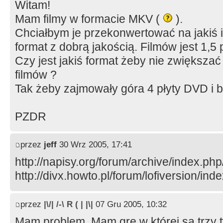
Witam!
Mam filmy w formacie MKV (
).
Chciałbym je przekonwertować na jakiś i
format z dobrą jakością. Filmów jest 1,5
Czy jest jakiś format żeby nie zwiększa
filmów ?
Tak żeby zajmowały góra 4 płyty DVD i 
PZDR
przez
jeff
30 Wrz 2005, 17:41
http://napisy.org/forum/archive/index.php
http://divx.howto.pl/forum/lofiversion/ind
przez
|\/| /-\ R ( | |\|
07 Gru 2005, 10:32
Mam problem. Mam gre w której są trzy ty