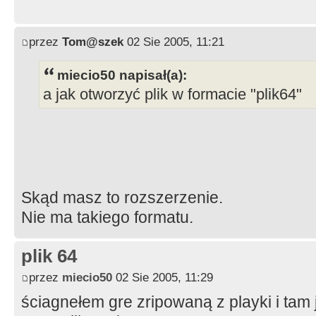
przez
Tom@szek
02 Sie 2005, 11:21
miecio50 napisał(a):
a jak otworzyć plik w formacie "plik64"
Skąd masz to rozszerzenie.
Nie ma takiego formatu.
plik 64
przez
miecio50
02 Sie 2005, 11:29
ściagnełem gre zripowaną z playki i tam je