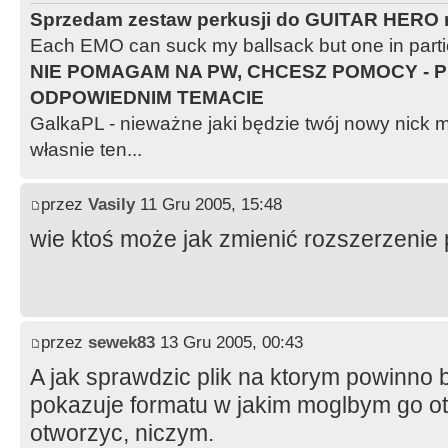
Sprzedam zestaw perkusji do GUITAR HERO n
Each EMO can suck my ballsack but one in partic
NIE POMAGAM NA PW, CHCESZ POMOCY - P
ODPOWIEDNIM TEMACIE
GalkaPL - nieważne jaki będzie twój nowy nic
własnie ten...
przez
Vasily
11 Gru 2005, 15:48
wie ktoś może jak zmienić rozszerzenie p
przez
sewek83
13 Gru 2005, 00:43
A jak sprawdzic plik na ktorym powinno b
pokazuje formatu w jakim moglbym go otw
otworzyc, niczym.