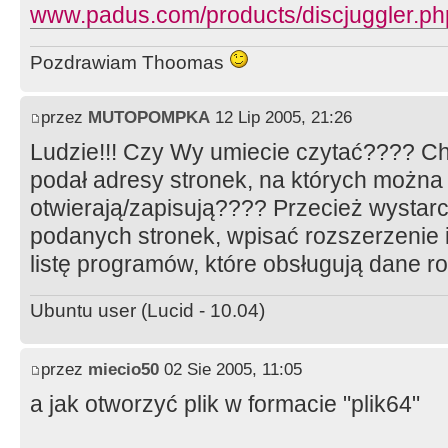
www.padus.com/products/discjuggler.ph
Pozdrawiam Thoomas
przez
MUTOPOMPKA
12 Lip 2005, 21:26
Ludzie!!! Czy Wy umiecie czytać???? C
podał adresy stronek, na których można
otwierają/zapisują???? Przecież wystarc
podanych stronek, wpisać rozszerzenie i 
listę programów, które obsługują dane r
Ubuntu user (Lucid - 10.04)
przez
miecio50
02 Sie 2005, 11:05
a jak otworzyć plik w formacie "plik64"