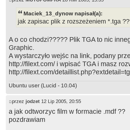
Maciek_13_dynow napisał(a):
jak zapisac plik z rozszeżeniem *.tga ?
A o co chodzi????? Plik TGA to nic inneg
Graphic.
A wystarczyło wejśc na link, podany prz
http://filext.com/ i wpisać TGA i masz ro
http://filext.com/detaillist.php?extdetail=t
Ubuntu user (Lucid - 10.04)
przez
jodzet
12 Lip 2005, 20:55
a jak odtworzyc film w formacie .mdf ??
pozdrawiam