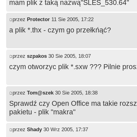
mam plik z taką nazwą"SLES_530.64"
przez
Protector
11 Sie 2005, 17:22
a plik *.thx - czym go przełkńąć?
przez
szpakos
30 Sie 2005, 18:07
czym otworzyc plik *.sxw ??? Pilnie prosz
przez
Tom@szek
30 Sie 2005, 18:38
Sprawdź czy Open Office ma takie rozsz
pakietu - plik "makra"
przez
Shady
30 Wrz 2005, 17:37