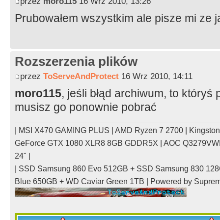
przez
moro115
16 Wrz 2010, 13:26
Prubowałem wszystkim ale pisze mi ze j
Rozszerzenia plików
przez
ToServeAndProtect
16 Wrz 2010, 14:11
moro115
, jeśli błąd archiwum, to któryś
musisz go ponownie pobrać
| MSI X470 GAMING PLUS | AMD Ryzen 7 2700 | Kingsto
GeForce GTX 1080 XLR8 8GB GDDR5X | AOC Q3279VWFD
24" |
| SSD Samsung 860 Evo 512GB + SSD Samsung 830 128
Blue 650GB + WD Caviar Green 1TB | Powered by Supre