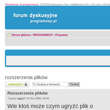
Aktualizacje na programosy.pl
:
SUPERAntiSpyware Free
•
MailWasher Pro
•
GS-Calc
•
GS-B
Strona główna
‹
PROGRAMOSY
‹
Programy
rozszerzenia plików
Zablokowany temat
Rozszerzenia plików
przez
oggy17
13 Gru 2008, 20:42
Wie ktoś może czym ugryźć plik o