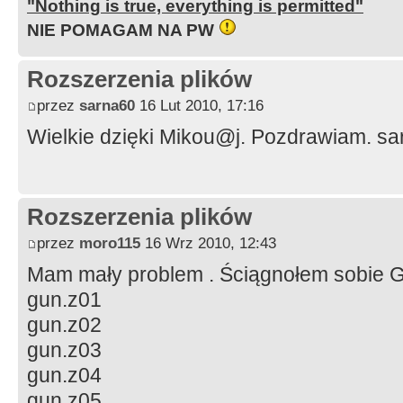
"Nothing is true, everything is permitted"
NIE POMAGAM NA PW
Rozszerzenia plików
przez
sarna60
16 Lut 2010, 17:16
Wielkie dzięki Mikou@j. Pozdrawiam. s
Rozszerzenia plików
przez
moro115
16 Wrz 2010, 12:43
Mam mały problem . Ściągnołem sobie G
gun.z01
gun.z02
gun.z03
gun.z04
gun.z05