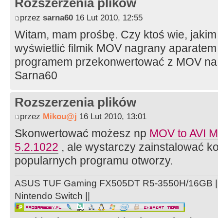
Rozszerzenia plików
przez
sarna60
16 Lut 2010, 12:55
Witam, mam prośbę. Czy ktoś wie, jak
wyświetlić filmik MOV nagrany aparatem
programem przekonwertować z MOV n
Sarna60
Rozszerzenia plików
przez
Mikou@j
16 Lut 2010, 13:01
Skonwertować możesz np
MOV to AVI 
5.2.1022
, ale wystarczy zainstalować k
popularnych programu otworzy.
ASUS TUF Gaming FX505DT R5-3550H/16GB ||
Nintendo Switch ||