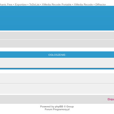
hanic Free
•
Exportizer
•
ToDoList
•
XMedia Recode Portable
•
XMedia Recode
•
Diffractor
OGŁOSZENIE:
Ekip
Powered by
phpBB
© Group
Forum Programosy.pl