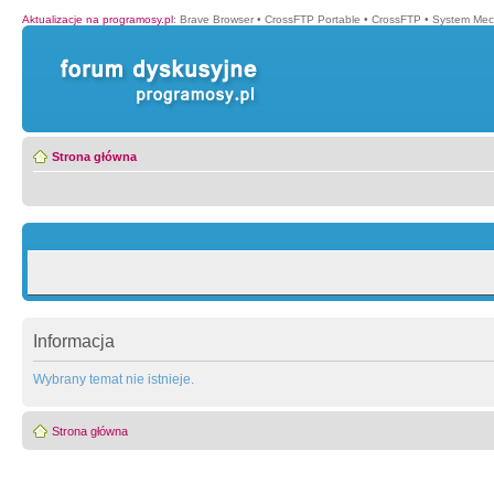
Aktualizacje na programosy.pl
:
Brave Browser
•
CrossFTP Portable
•
CrossFTP
•
System Mec
Strona główna
Informacja
Wybrany temat nie istnieje.
Strona główna