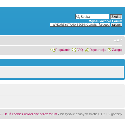
Wyszukiwarka Forum
Regulamin
FAQ
Rejestracja
Zaloguj
a
•
Usuń cookies utworzone przez forum
• Wszystkie czasy w strefie UTC + 2 godziny