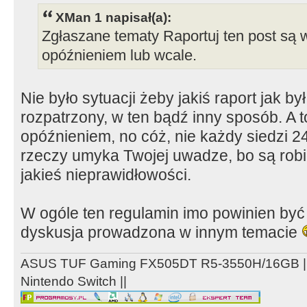
XMan 1 napisał(a):
Zgłaszane tematy Raportuj ten post s
opóźnieniem lub wcale.
Nie było sytuacji żeby jakiś raport jak by
rozpatrzony, w ten bądź inny sposób. A 
opóźnieniem, no cóż, nie każdy siedzi 2
rzeczy umyka Twojej uwadze, bo są ro
jakieś nieprawidłowości.
W ogóle ten regulamin imo powinien być
dyskusja prowadzona w innym temacie
ASUS TUF Gaming FX505DT R5-3550H/16GB ||
Nintendo Switch ||