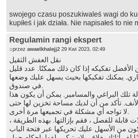
swojego czasu poszukiwaleś wagi do kup
kupiłeś i jak działa. Nie napisałeś to nie
Regulamin rangi ekspert
przez
awaelkhalejj2
29 Kwi 2023, 02:49
نقل العفش الثقيل
من الأفضل تفكيكه إذا كان ذلك ممكنًا. عدد قليل
ياري. يمكنك تفكيكها بحيث يسهل عليك وضعها
في صندوق.
الة تلك البراغي والمسامير. يمكن أن يكون هذا
أنف. تأكد من أن لديك مساحة تخزين لها حتى
لا تواجه أي مشكلة في تجميعها مرة أخرى.
لات قابلة للفصل ، فقم بإزالتها. بهذه الطريقة
 لف أثاثك بغلاف بلاستيكي. لفها بإحكام حول