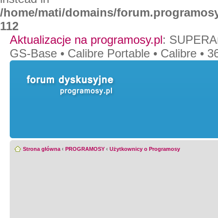
/home/mati/domains/forum.programosy
112
Aktualizacje na programosy.pl
:
SUPERAn
GS-Base
•
Calibre Portable
•
Calibre
•
36
Strona główna
‹
PROGRAMOSY
‹
Użytkownicy o Programosy