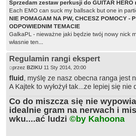
Sprzedam zestaw perkusji do GUITAR HERO n
Each EMO can suck my ballsack but one in partic
NIE POMAGAM NA PW, CHCESZ POMOCY - P
ODPOWIEDNIM TEMACIE
GalkaPL - nieważne jaki będzie twój nowy nic
własnie ten...
Regulamin rangi ekspert
przez
BZIKU
11 Sty 2014, 20:00
fluid
, myślę ze nasz obecna ranga jest 
A Kajtek to wyłożył tak...ze lepiej się nie
Co do miszcza się nie wypowia
idealnie gram na nerwach i mis
wku....ać ludzi
©by Kahoona