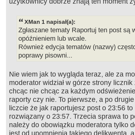
użytkownicy dobrze znają ten moment ży
XMan 1 napisał(a):
Zgłaszane tematy Raportuj ten post s
opóźnieniem lub wcale.
Również edycja tematów (nazwy) częs
poprawy pisowni...
Nie wiem jak to wygląda teraz, ale za 
moderator widział w górze strony liczni
chcąc nie chcąc za każdym odświeżeniem
raporty czy nie. To pierwsze, a po drugie t
liczcie że jak raportujesz post o 23:56 t
rozwiązany o 23:57. Trzecia sprawa to p
należy do obowiązku moderatora tylko d
jest od upomnienia takiego delikwenta, a