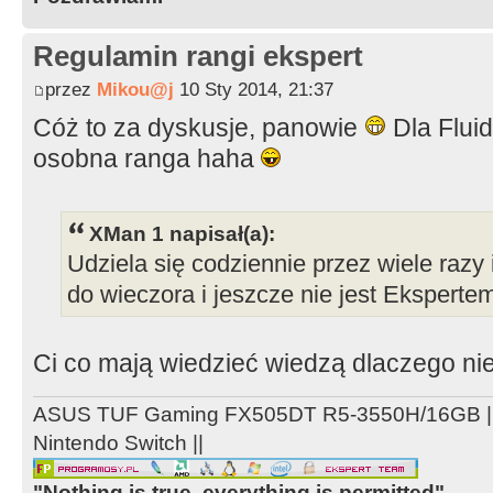
Regulamin rangi ekspert
przez
Mikou@j
10 Sty 2014, 21:37
Cóż to za dyskusje, panowie
Dla Flui
osobna ranga haha
XMan 1 napisał(a):
Udziela się codziennie przez wiele razy
do wieczora i jeszcze nie jest Ekspert
Ci co mają wiedzieć wiedzą dlaczego ni
ASUS TUF Gaming FX505DT R5-3550H/16GB ||
Nintendo Switch ||
"Nothing is true, everything is permitted"