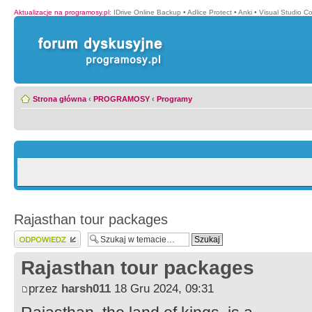
Aktualizacje na programosy.pl
:
IDrive Online Backup
•
Adlice Protect
•
Anki
•
Visual Studio C
Strona główna
‹
PROGRAMOSY
‹
Programy
Rajasthan tour packages
Wyślij odpowiedź
Rajasthan tour packages
przez
harsh011
18 Gru 2024, 09:31