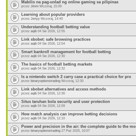
Mabilis na pag-unlad ng online gaming sa pilipinas
przez
Jimm
Wczoraj, 15:09
Learning about popular providers
przez
Jenyy
Wczoraj, 14:40
Understanding football betting value
przez
aqib
04 Sie 2026, 12:55
Link sbobet: safe browsing practices
przez
aqib
04 Sie 2026, 12:54
Smart bankroll management for football betting
przez
aqib
04 Sie 2026, 12:30
The basics of football betting markets
przez
aqib
04 Sie 2026, 12:32
Is a nintendo switch 2 carry case a practical choice for pro
przez
binaryoptionstrading
Wczoraj, 12:30
Link sbobet alternatives and access methods
przez
aqib
04 Sie 2026, 12:30
Situs taruhan bola security and user protection
przez
aqib
04 Sie 2026, 12:09
How match analysis can improve betting decisions
przez
aqib
04 Sie 2026, 12:10
Power and precision in the air: the complete guide to the mo
przez
binaryoptionstrading
27 Paź 2025, 10:07