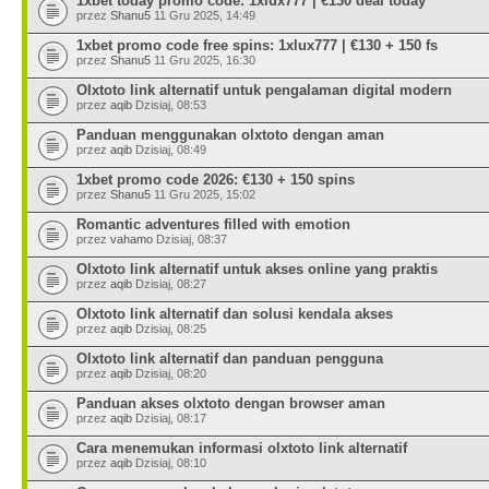
1xbet today promo code: 1xlux777 | €130 deal today
przez
Shanu5
11 Gru 2025, 14:49
1xbet promo code free spins: 1xlux777 | €130 + 150 fs
przez
Shanu5
11 Gru 2025, 16:30
Olxtoto link alternatif untuk pengalaman digital modern
przez
aqib
Dzisiaj, 08:53
Panduan menggunakan olxtoto dengan aman
przez
aqib
Dzisiaj, 08:49
1xbet promo code 2026: €130 + 150 spins
przez
Shanu5
11 Gru 2025, 15:02
Romantic adventures filled with emotion
przez
vahamo
Dzisiaj, 08:37
Olxtoto link alternatif untuk akses online yang praktis
przez
aqib
Dzisiaj, 08:27
Olxtoto link alternatif dan solusi kendala akses
przez
aqib
Dzisiaj, 08:25
Olxtoto link alternatif dan panduan pengguna
przez
aqib
Dzisiaj, 08:20
Panduan akses olxtoto dengan browser aman
przez
aqib
Dzisiaj, 08:17
Cara menemukan informasi olxtoto link alternatif
przez
aqib
Dzisiaj, 08:10