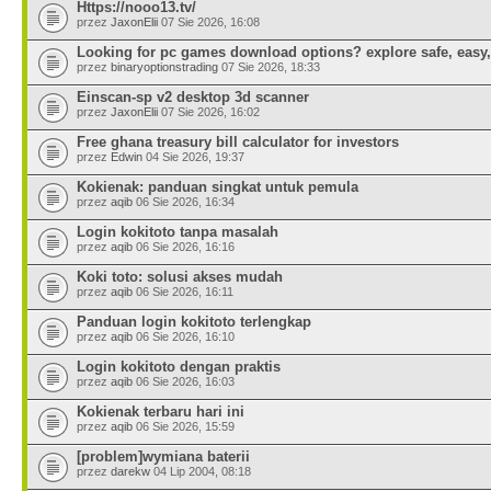
Https://nooo13.tv/
przez
JaxonElii
07 Sie 2026, 16:08
Looking for pc games download options? explore safe, easy,
przez
binaryoptionstrading
07 Sie 2026, 18:33
Einscan-sp v2 desktop 3d scanner
przez
JaxonElii
07 Sie 2026, 16:02
Free ghana treasury bill calculator for investors
przez
Edwin
04 Sie 2026, 19:37
Kokienak: panduan singkat untuk pemula
przez
aqib
06 Sie 2026, 16:34
Login kokitoto tanpa masalah
przez
aqib
06 Sie 2026, 16:16
Koki toto: solusi akses mudah
przez
aqib
06 Sie 2026, 16:11
Panduan login kokitoto terlengkap
przez
aqib
06 Sie 2026, 16:10
Login kokitoto dengan praktis
przez
aqib
06 Sie 2026, 16:03
Kokienak terbaru hari ini
przez
aqib
06 Sie 2026, 15:59
[problem]wymiana baterii
przez
darekw
04 Lip 2004, 08:18