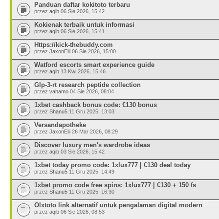
Panduan daftar kokitoto terbaru
przez
aqib
06 Sie 2026, 15:42
Kokienak terbaik untuk informasi
przez
aqib
06 Sie 2026, 15:41
Https://kick-thebuddy.com
przez
JaxonElii
06 Sie 2026, 15:00
Watford escorts smart experience guide
przez
aqib
13 Kwi 2026, 15:46
Glp-3-rt research peptide collection
przez
vahamo
04 Sie 2026, 08:04
1xbet cashback bonus code: €130 bonus
przez
Shanu5
11 Gru 2025, 13:03
Versandapotheke
przez
JaxonElii
26 Mar 2026, 08:29
Discover luxury men's wardrobe ideas
przez
aqib
03 Sie 2026, 15:42
1xbet today promo code: 1xlux777 | €130 deal today
przez
Shanu5
11 Gru 2025, 14:49
1xbet promo code free spins: 1xlux777 | €130 + 150 fs
przez
Shanu5
11 Gru 2025, 16:30
Olxtoto link alternatif untuk pengalaman digital modern
przez
aqib
06 Sie 2026, 08:53