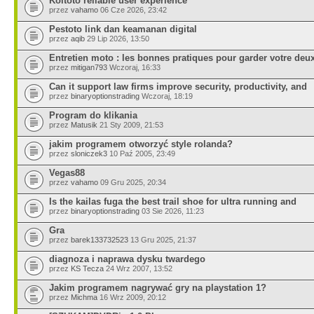
Koitoto reliable user experience
przez
vahamo
06 Cze 2026, 23:42
Pestoto link dan keamanan digital
przez
aqib
29 Lip 2026, 13:50
Entretien moto : les bonnes pratiques pour garder votre deu
przez
mitigan793
Wczoraj, 16:33
Can it support law firms improve security, productivity, and
przez
binaryoptionstrading
Wczoraj, 18:19
Program do klikania
przez
Matusik
21 Sty 2009, 21:53
jakim programem otworzyć style rolanda?
przez
sloniczek3
10 Paź 2005, 23:49
Vegas88
przez
vahamo
09 Gru 2025, 20:34
Is the kailas fuga the best trail shoe for ultra running and
przez
binaryoptionstrading
03 Sie 2026, 11:23
Gra
przez
barek133732523
13 Gru 2025, 21:37
diagnoza i naprawa dysku twardego
przez
KS Tecza
24 Wrz 2007, 13:52
Jakim programem nagrywać gry na playstation 1?
przez
Michma
16 Wrz 2009, 20:12