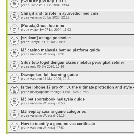
[SZUKAM]DVDRip 1.0 PL
przez
Tomasz
05 Lip 2004, 13:44
Shilajit and its role in ayurvedic medicine
przez
vahamo
28 Lis 2025, 22:12
(Porada)Ghost lub inne
przez
wojtek1w
07 Lip 2004, 11:03
[szukam] usługa posłaniec
przez
Trotyl
07 Lut 2005, 19:05
M3 casino malaysia betting platform guide
przez
vahamo
Wczoraj, 08:31
Situs toto togel dengan akses melalui perangkat seluler
przez
aqib
05 Sie 2026, 15:16
Dewapoker: full learning guide
przez
vahamo
27 Mar 2026, 22:21
Is the iphone 17 pro ケース the ultimate protection and style 
przez
binaryoptionstrading
04 Paź 2025, 07:46
M3 bet sportsbook malaysia guide
przez
vahamo
Wczoraj, 08:50
M3liveplay casino game categories
przez
vahamo
Wczoraj, 08:16
How to identify a genuine vca certificate
przez
vahamo
Wczoraj, 07:52