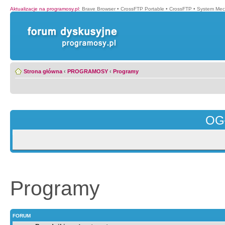
Aktualizacje na programosy.pl
:
Brave Browser
•
CrossFTP Portable
•
CrossFTP
•
System Mec
Strona główna
‹
PROGRAMOSY
‹
Programy
OG
Programy
FORUM