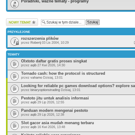
Poradniki, ważne tematy - programy
Wyślij nowy temat
PRZYKLEJONE
rozszerzenia plików
przez
Robertj
03 Lis 2004, 10:29
TEMATY
Olxtoto daftar gratis proses singkat
przez
aqib
27 Kwi 2026, 14:30
Tornado cash: how the protocol is structured
przez
vahamo
Dzisiaj, 13:01
Looking for reliable pc games download options? explore sa
przez
binaryoptionstrading
Dzisiaj, 13:01
Pestoto jitu untuk analisis informasi
przez
aqib
29 Lip 2026, 12:55
Panduan modern mengenai pestoto
przez
aqib
29 Lip 2026, 12:38
Slot gacor asia mudah menang terbaru
przez
aqib
16 Kwi 2026, 13:48