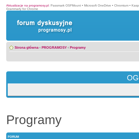
Aktualizacje na programosy.pl
:
Passmark OSFMount
•
Microsoft OneDrive
•
Chromium
•
Kasp
Grammarly for Chrome
Strona główna
‹
PROGRAMOSY
‹
Programy
OG
Programy
FORUM