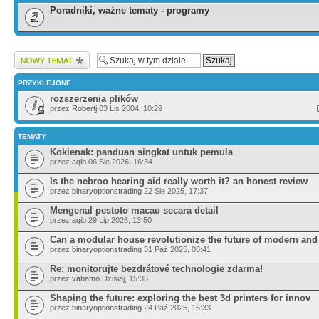
Poradniki, ważne tematy - programy
Wyślij nowy temat
PRZYKLEJONE
rozszerzenia plików
przez
Robertj
03 Lis 2004, 10:29
TEMATY
Kokienak: panduan singkat untuk pemula
przez
aqib
06 Sie 2026, 16:34
Is the nebroo hearing aid really worth it? an honest review
przez
binaryoptionstrading
22 Sie 2025, 17:37
Mengenal pestoto macau secara detail
przez
aqib
29 Lip 2026, 13:50
Can a modular house revolutionize the future of modern and
przez
binaryoptionstrading
31 Paź 2025, 08:41
Re: monitorujte bezdrátové technologie zdarma!
przez
vahamo
Dzisiaj, 15:36
Shaping the future: exploring the best 3d printers for innov
przez
binaryoptionstrading
24 Paź 2025, 16:33