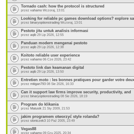
Tornado cash: how the protocol is structured
przez
vahamo
Wczoraj, 13:01
Looking for reliable pc games download options? explore sa
przez
binaryoptionstrading
Wczoraj, 13:01
Pestoto jitu untuk analisis informasi
przez
aqib
29 Lip 2026, 12:55
Panduan modern mengenai pestoto
przez
aqib
29 Lip 2026, 12:38
Koitoto reliable user experience
przez
vahamo
06 Cze 2026, 23:42
Pestoto link dan keamanan digital
przez
aqib
29 Lip 2026, 13:50
Entretien moto : les bonnes pratiques pour garder votre deu
przez
mitigan793
08 Sie 2026, 16:33
Can it support law firms improve security, productivity, and
przez
binaryoptionstrading
08 Sie 2026, 18:19
Program do klikania
przez
Matusik
21 Sty 2009, 21:53
jakim programem otworzyć style rolanda?
przez
sloniczek3
10 Paź 2005, 23:49
Vegas88
przez
vahamo
09 Gru 2025, 20:34