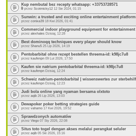
Kup nembutal bez recepty whatsapp: +33753728571
przez
Scotmicky12
12 Sie 2024, 01:15
Sunwin: a trusted and exciting online entertainment platform
przez
conixa39
18 Kwi 2026, 01:41
Commercial indoor playground equipment for entertainment
przez
alexhales
Dzisiaj, 12:28
Best dominoqq techniques every player should know
przez
Shanu5
25 Lip 2026, 14:19
Pentobarbital ohne rezept bestellen threema-id: k98jc7u8
przez
kaufenpn
09 Lut 2026, 17:50
Kaufen sie natrium pentobarbital threema-id: k98jc7u8
przez
kaufenpn
Dzisiaj, 12:24
Schweiz natrium-pentobarbital | wissenswertes zur sterbehilf
przez
kaufenpn
Dzisiaj, 12:23
Judi bola online yang nyaman bersama olxtoto
przez
aqib
26 Lip 2026, 13:03
Dewapoker poker betting strategies guide
przez
vahamo
17 Kwi 2026, 19:52
Sprawdzonych automatów
przez
Viego
07 Sty 2026, 22:08
Situs toto togel dengan akses melalui perangkat seluler
przez
aqib
05 Sie 2026, 15:16