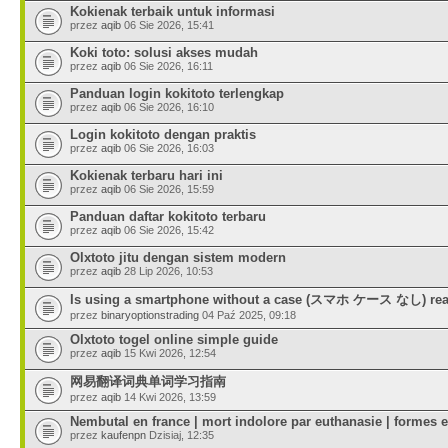
Kokienak terbaik untuk informasi
przez
aqib
06 Sie 2026, 15:41
Koki toto: solusi akses mudah
przez
aqib
06 Sie 2026, 16:11
Panduan login kokitoto terlengkap
przez
aqib
06 Sie 2026, 16:10
Login kokitoto dengan praktis
przez
aqib
06 Sie 2026, 16:03
Kokienak terbaru hari ini
przez
aqib
06 Sie 2026, 15:59
Panduan daftar kokitoto terbaru
przez
aqib
06 Sie 2026, 15:42
Olxtoto jitu dengan sistem modern
przez
aqib
28 Lip 2026, 10:53
Is using a smartphone without a case (スマホ ケース なし) rea
przez
binaryoptionstrading
04 Paź 2025, 09:18
Olxtoto togel online simple guide
przez
aqib
15 Kwi 2026, 12:54
网易翻译词典单词学习指南
przez
aqib
14 Kwi 2026, 13:59
Nembutal en france | mort indolore par euthanasie | formes e
przez
kaufenpn
Dzisiaj, 12:35