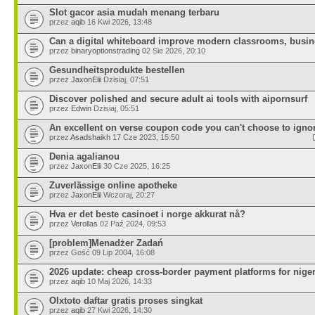
Slot gacor asia mudah menang terbaru
przez
aqib
16 Kwi 2026, 13:48
Can a digital whiteboard improve modern classrooms, busi
przez
binaryoptionstrading
02 Sie 2026, 20:10
Gesundheitsprodukte bestellen
przez
JaxonElii
Dzisiaj, 07:51
Discover polished and secure adult ai tools with aipornsurf
przez
Edwin
Dzisiaj, 05:51
An excellent on verse coupon code you can't choose to igno
przez
Asadshaikh
17 Cze 2023, 15:50
Denia agalianou
przez
JaxonElii
30 Cze 2025, 16:25
Zuverlässige online apotheke
przez
JaxonElii
Wczoraj, 20:27
Hva er det beste casinoet i norge akkurat nå?
przez
Verollas
02 Paź 2024, 09:53
[problem]Menadżer Zadań
przez Gość 09 Lip 2004, 16:08
2026 update: cheap cross‑border payment platforms for niger
przez
aqib
10 Maj 2026, 14:33
Olxtoto daftar gratis proses singkat
przez
aqib
27 Kwi 2026, 14:30