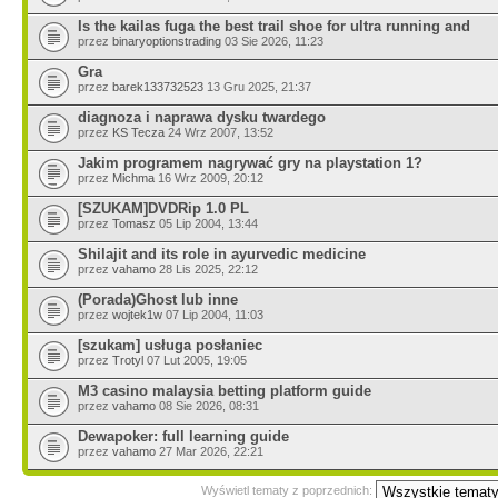
Is the kailas fuga the best trail shoe for ultra running and
przez
binaryoptionstrading
03 Sie 2026, 11:23
Gra
przez
barek133732523
13 Gru 2025, 21:37
diagnoza i naprawa dysku twardego
przez
KS Tecza
24 Wrz 2007, 13:52
Jakim programem nagrywać gry na playstation 1?
przez
Michma
16 Wrz 2009, 20:12
[SZUKAM]DVDRip 1.0 PL
przez
Tomasz
05 Lip 2004, 13:44
Shilajit and its role in ayurvedic medicine
przez
vahamo
28 Lis 2025, 22:12
(Porada)Ghost lub inne
przez
wojtek1w
07 Lip 2004, 11:03
[szukam] usługa posłaniec
przez
Trotyl
07 Lut 2005, 19:05
M3 casino malaysia betting platform guide
przez
vahamo
08 Sie 2026, 08:31
Dewapoker: full learning guide
przez
vahamo
27 Mar 2026, 22:21
Wyświetl tematy z poprzednich: