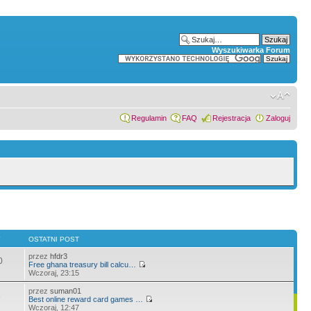
Wyszukiwarka Forum
Regulamin
FAQ
Rejestracja
Zaloguj
Y
OSTATNI POST
przez
hfdr3
0
Free ghana treasury bill calcu…
Wczoraj, 23:15
przez
suman01
3
Best online reward card games …
Wczoraj, 12:47