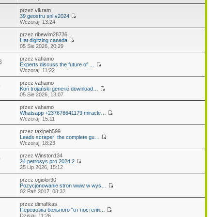
przez
vikram
1
39 geostru snl v2024
Wczoraj, 13:24
przez
ribewim28736
Hat digitzing canada
05 Sie 2026, 20:29
przez
vahamo
3
Experts discuss the future of …
Wczoraj, 11:22
przez
vahamo
9
Koń trojański generic download…
05 Sie 2026, 13:07
przez
vahamo
2
Whatsapp +237676641179 miracle…
Wczoraj, 15:11
przez
taxipeb599
7
Leads scraper: the complete gu…
Wczoraj, 18:23
przez
Winston134
0
24 petrosys pro 2024.2
25 Lip 2026, 15:12
przez
ogiolor90
Pozycjonowanie stron www w wys…
02 Paź 2017, 08:32
przez
dimafikas
Перевозка больного "от постели…
Dzisiaj, 11:26