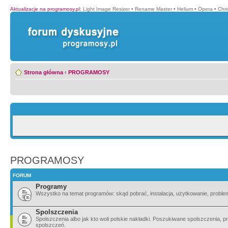
Aktualizacje na programosy.pl
:
Light Image Resizer
•
Rename Master
•
Helium
•
Opera
•
Chr
Strona główna
‹
PROGRAMOSY
PROGRAMOSY
FORUM
Programy
Wszystko na temat programów: skąd pobrać, instalacja, użytkowanie, probl
Spolszczenia
Spolszczenia albo jak kto woli polskie nakładki. Poszukiwane spolszczenia,
spolszczeń.