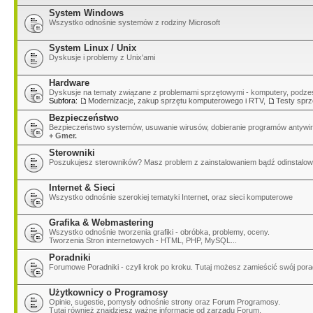
System Windows
Wszystko odnośnie systemów z rodziny Microsoft
System Linux / Unix
Dyskusje i problemy z Unix'ami
Hardware
Dyskusje na tematy związane z problemami sprzętowymi - komputery, podzesp
Subfora:
Modernizacje, zakup sprzętu komputerowego i RTV
,
Testy sprz
Bezpieczeństwo
Bezpieczeństwo systemów, usuwanie wirusów, dobieranie programów antywir
+ Gmer.
Sterowniki
Poszukujesz sterowników? Masz problem z zainstalowaniem bądź odinstalow
Internet & Sieci
Wszystko odnośnie szerokiej tematyki Internet, oraz sieci komputerowe
Grafika & Webmastering
Wszystko odnośnie tworzenia grafiki - obróbka, problemy, oceny.
Tworzenia Stron internetowych - HTML, PHP, MySQL...
Poradniki
Forumowe Poradniki - czyli krok po kroku. Tutaj możesz zamieścić swój pora
Użytkownicy o Programosy
Opinie, sugestie, pomysły odnośnie strony oraz Forum Programosy.
Tutaj również znajdziesz ważne informacje od zarządu Forum.