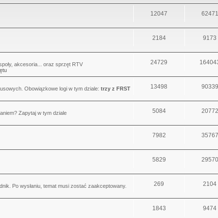
12047
6247
2184
9173
24729
16404
oły, akcesoria... oraz sprzęt RTV
ętu
13498
9033
usowych. Obowiązkowe logi w tym dziale:
trzy z FRST
5084
2077
aniem? Zapytaj w tym dziale
7982
3576
5829
2957
269
2104
dnik. Po wysłaniu, temat musi zostać zaakceptowany.
1843
9474