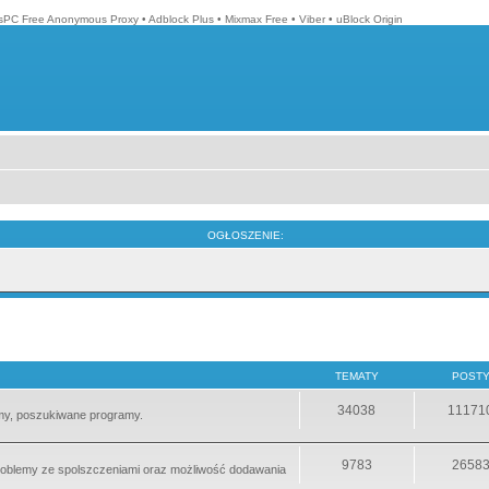
isPC Free Anonymous Proxy
•
Adblock Plus
•
Mixmax Free
•
Viber
•
uBlock Origin
OGŁOSZENIE:
TEMATY
POST
34038
11171
emy, poszukiwane programy.
9783
2658
 problemy ze spolszczeniami oraz możliwość dodawania