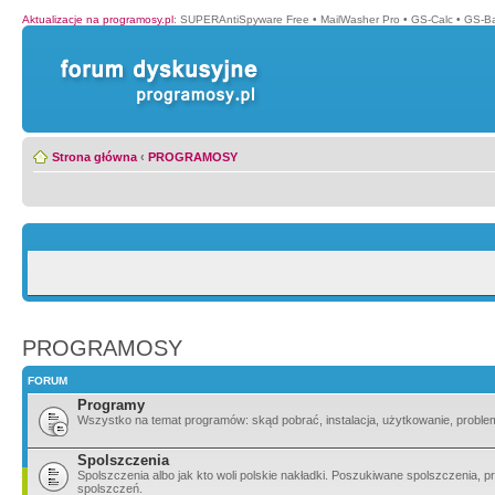
Aktualizacje na programosy.pl
:
SUPERAntiSpyware Free
•
MailWasher Pro
•
GS-Calc
•
GS-B
Strona główna
‹
PROGRAMOSY
PROGRAMOSY
FORUM
Programy
Wszystko na temat programów: skąd pobrać, instalacja, użytkowanie, probl
Spolszczenia
Spolszczenia albo jak kto woli polskie nakładki. Poszukiwane spolszczenia,
spolszczeń.