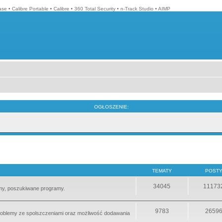
ase
•
Calibre Portable
•
Calibre
•
360 Total Security
•
n-Track Studio
•
AIMP
OGŁOSZENIE:
TEMATY
POST
34045
11173
emy, poszukiwane programy.
9783
2659
 problemy ze spolszczeniami oraz możliwość dodawania