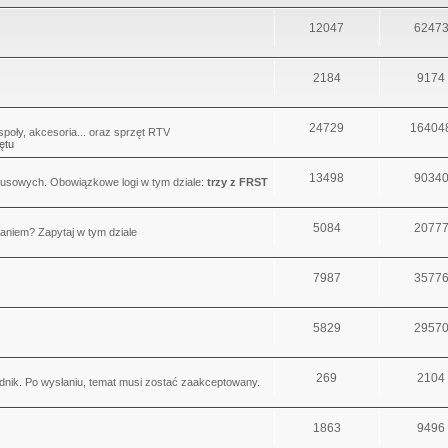
12047
6247
2184
9174
24729
16404
oły, akcesoria... oraz sprzęt RTV
ętu
13498
9034
usowych. Obowiązkowe logi w tym dziale:
trzy z FRST
5084
2077
aniem? Zapytaj w tym dziale
7987
3577
5829
2957
269
2104
dnik. Po wysłaniu, temat musi zostać zaakceptowany.
1863
9496