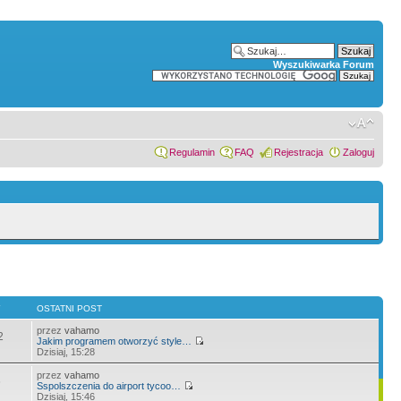
Wyszukiwarka Forum
Regulamin
FAQ
Rejestracja
Zaloguj
Y
OSTATNI POST
przez
vahamo
2
Jakim programem otworzyć style…
Dzisiaj, 15:28
przez
vahamo
6
Sspolszczenia do airport tycoo…
Dzisiaj, 15:46