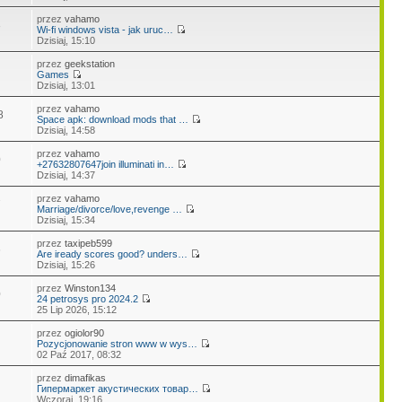
przez
vahamo
3
Wi-fi windows vista - jak uruc…
Dzisiaj, 15:10
przez
geekstation
Games
Dzisiaj, 13:01
przez
vahamo
8
Space apk: download mods that …
Dzisiaj, 14:58
przez
vahamo
0
+27632807647join illuminati in…
Dzisiaj, 14:37
przez
vahamo
7
Marriage/divorce/love,revenge …
Dzisiaj, 15:34
przez
taxipeb599
6
Are iready scores good? unders…
Dzisiaj, 15:26
przez
Winston134
0
24 petrosys pro 2024.2
25 Lip 2026, 15:12
przez
ogiolor90
Pozycjonowanie stron www w wys…
02 Paź 2017, 08:32
przez
dimafikas
Гипермаркет акустических товар…
Wczoraj, 19:16