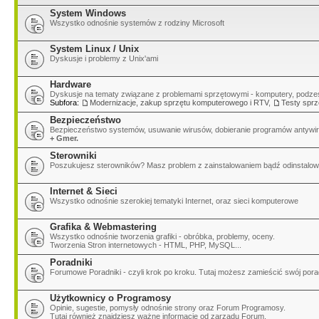
System Windows
Wszystko odnośnie systemów z rodziny Microsoft
System Linux / Unix
Dyskusje i problemy z Unix'ami
Hardware
Dyskusje na tematy związane z problemami sprzętowymi - komputery, podzesp
Subfora:
Modernizacje, zakup sprzętu komputerowego i RTV
,
Testy sprz
Bezpieczeństwo
Bezpieczeństwo systemów, usuwanie wirusów, dobieranie programów antywir
+ Gmer.
Sterowniki
Poszukujesz sterowników? Masz problem z zainstalowaniem bądź odinstalow
Internet & Sieci
Wszystko odnośnie szerokiej tematyki Internet, oraz sieci komputerowe
Grafika & Webmastering
Wszystko odnośnie tworzenia grafiki - obróbka, problemy, oceny.
Tworzenia Stron internetowych - HTML, PHP, MySQL...
Poradniki
Forumowe Poradniki - czyli krok po kroku. Tutaj możesz zamieścić swój pora
Użytkownicy o Programosy
Opinie, sugestie, pomysły odnośnie strony oraz Forum Programosy.
Tutaj również znajdziesz ważne informacje od zarządu Forum.