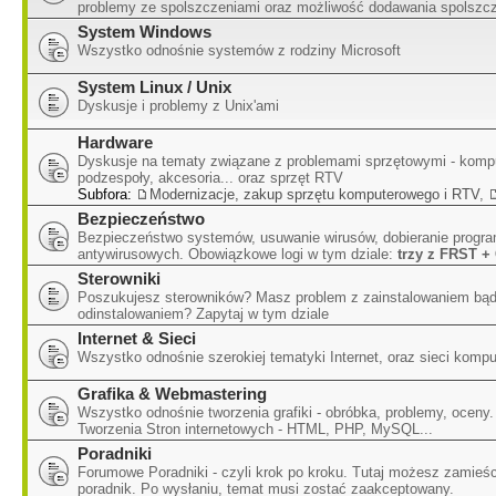
problemy ze spolszczeniami oraz możliwość dodawania spolszc
System Windows
Wszystko odnośnie systemów z rodziny Microsoft
System Linux / Unix
Dyskusje i problemy z Unix'ami
Hardware
Dyskusje na tematy związane z problemami sprzętowymi - kompu
podzespoły, akcesoria... oraz sprzęt RTV
Subfora:
Modernizacje, zakup sprzętu komputerowego i RTV
,
Bezpieczeństwo
Bezpieczeństwo systemów, usuwanie wirusów, dobieranie progr
antywirusowych. Obowiązkowe logi w tym dziale:
trzy z FRST +
Sterowniki
Poszukujesz sterowników? Masz problem z zainstalowaniem bą
odinstalowaniem? Zapytaj w tym dziale
Internet & Sieci
Wszystko odnośnie szerokiej tematyki Internet, oraz sieci komp
Grafika & Webmastering
Wszystko odnośnie tworzenia grafiki - obróbka, problemy, oceny.
Tworzenia Stron internetowych - HTML, PHP, MySQL...
Poradniki
Forumowe Poradniki - czyli krok po kroku. Tutaj możesz zamieśc
poradnik. Po wysłaniu, temat musi zostać zaakceptowany.