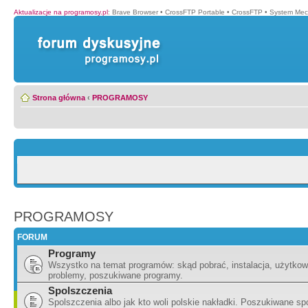
Aktualizacje na programosy.pl
:
Brave Browser
•
CrossFTP Portable
•
CrossFTP
•
System Mec
Strona główna
‹
PROGRAMOSY
PROGRAMOSY
FORUM
Programy
Wszystko na temat programów: skąd pobrać, instalacja, użytkow
problemy, poszukiwane programy.
Spolszczenia
Spolszczenia albo jak kto woli polskie nakładki. Poszukiwane sp