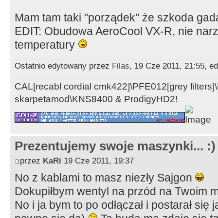
Mam tam taki "porządek" że szkoda ga
EDIT: Obudowa AeroCool VX-R, nie nar
temperatury
Ostatnio edytowany przez
Filas
, 19 Cze 2011, 21:55, e
CAL[recabl cordial cmk422]\PFE012[grey filter
skarpetamod\KNS8400 & ProdigyHD2!
Prezentujemy swoje maszynki... :)
przez
KaRi
19 Cze 2011, 19:37
No z kablami to masz niezły Sajgon
Dokupiłbym wentyl na przód na Twoim 
No i ja bym to po odłączał i postarał się 