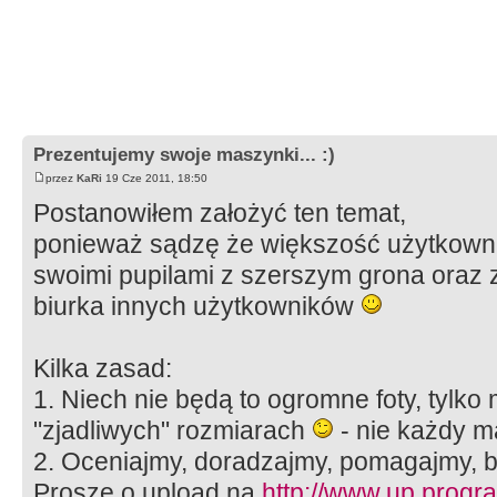
Prezentujemy swoje maszynki... :)
przez
KaRi
19 Cze 2011, 18:50
Postanowiłem założyć ten temat,
ponieważ sądzę że większość użytkowni
swoimi pupilami z szerszym grona oraz
biurka innych użytkowników
Kilka zasad:
1. Niech nie będą to ogromne foty, tylko m
"zjadliwych" rozmiarach
- nie każdy 
2. Oceniajmy, doradzajmy, pomagajmy,
Proszę o upload na
http://www.up.progr