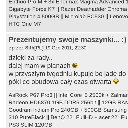
Enthoo Pro M + 3x Enermax Magma Advanced 1
Gigabyte Force K7 || Razer Deathadder Chroma
Playstation 4 500GB || Microlab FC530 || Lenov
HTC One M7
Prezentujemy swoje maszynki... :)
przez
Sith[PL]
19 Cze 2011, 22:30
dzięki za rady..
dalej mam w planach
w przyszłym tygodniu kupuje bo jadę do
póki co obudowa cały czas otwarta
AsRock P67 Pro3
||
Intel Core i5 2500k + Zal
Radeon HD6870 1GB DDR5 256bit
||
12GB RA
Goodram Iridium Pro 240GB + 500GB Samsun
310 PureBlack
||
BenQ 22" FullHD + acer 22" F
PS3 SLIM 120GB