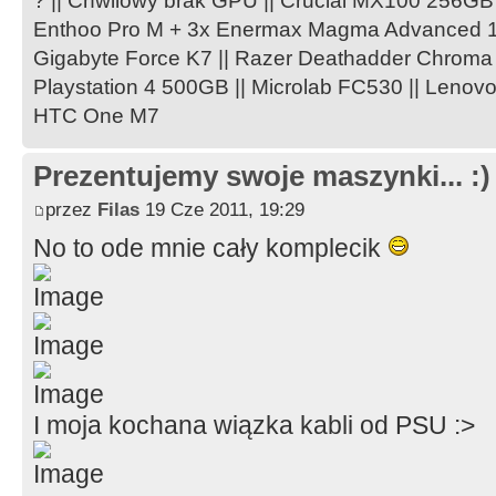
? || Chwilowy brak GPU || Crucial MX100 256GB 
Enthoo Pro M + 3x Enermax Magma Advanced 1
Gigabyte Force K7 || Razer Deathadder Chroma
Playstation 4 500GB || Microlab FC530 || Lenov
HTC One M7
Prezentujemy swoje maszynki... :)
przez
Filas
19 Cze 2011, 19:29
No to ode mnie cały komplecik
I moja kochana wiązka kabli od PSU :>