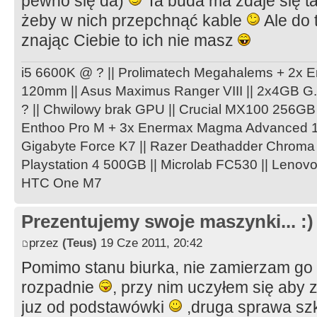
pewno się da)
Ta buda ma zdaje się ta
żeby w nich przepchnąć kable
Ale do 
znając Ciebie to ich nie masz
i5 6600K @ ? || Prolimatech Megahalems + 2
120mm || Asus Maximus Ranger VIII || 2x4GB G
? || Chwilowy brak GPU || Crucial MX100 256GB 
Enthoo Pro M + 3x Enermax Magma Advanced 1
Gigabyte Force K7 || Razer Deathadder Chroma
Playstation 4 500GB || Microlab FC530 || Lenov
HTC One M7
Prezentujemy swoje maszynki... :)
przez
(Teus)
19 Cze 2011, 20:42
Pomimo stanu biurka, nie zamierzam go 
rozpadnie
, przy nim uczyłem się aby z
juz od podstawówki
,druga sprawa sz