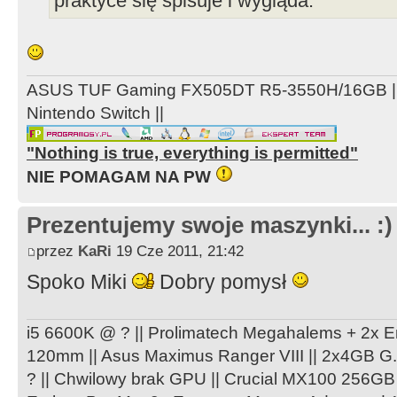
praktyce się spisuje i wygląda.
ASUS TUF Gaming FX505DT R5-3550H/16GB ||
Nintendo Switch ||
"Nothing is true, everything is permitted"
NIE POMAGAM NA PW
Prezentujemy swoje maszynki... :)
przez
KaRi
19 Cze 2011, 21:42
Spoko Miki
Dobry pomysł
i5 6600K @ ? || Prolimatech Megahalems + 2
120mm || Asus Maximus Ranger VIII || 2x4GB G
? || Chwilowy brak GPU || Crucial MX100 256GB 