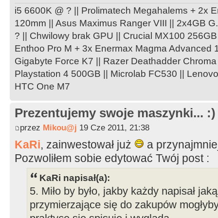
i5 6600K @ ? || Prolimatech Megahalems + 2
120mm || Asus Maximus Ranger VIII || 2x4GB G
? || Chwilowy brak GPU || Crucial MX100 256GB 
Enthoo Pro M + 3x Enermax Magma Advanced 1
Gigabyte Force K7 || Razer Deathadder Chroma
Playstation 4 500GB || Microlab FC530 || Lenov
HTC One M7
Prezentujemy swoje maszynki... :)
przez
Mikou@j
19 Cze 2011, 21:38
KaRi
, zainwestował już
a przynajmniej 
Pozwoliłem sobie edytować Twój post :
KaRi napisał(a):
5. Miło by było, jakby każdy napisał j
przymierzające się do zakupów mogłyby