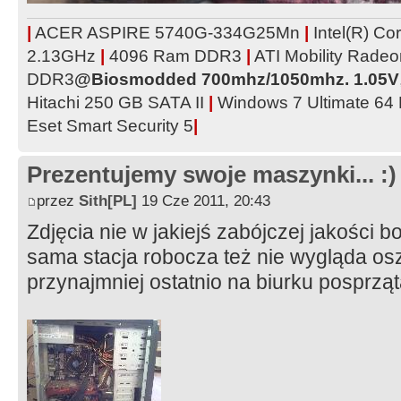
|
ACER ASPIRE 5740G-334G25Mn
|
Intel(R) C
2.13GHz
|
4096 Ram DDR3
|
ATI Mobility Rad
DDR3
@Biosmodded 700mhz/1050mhz. 1.05V
Hitachi 250 GB SATA II
|
Windows 7 Ultimate 64
Eset Smart Security 5
|
Prezentujemy swoje maszynki... :)
przez
Sith[PL]
19 Cze 2011, 20:43
Zdjęcia nie w jakiejś zabójczej jakości bo
sama stacja robocza też nie wygląda os
przynajmniej ostatnio na biurku posprz