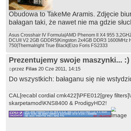
Obudowa to TakeMe Aramis. Zdjęcie biu
bałagan taki, że nawet nie ma gdzie sł
Asus Crosshair IV Formula|AMD Phenom II X4 955 3,2
DCUII V2 2GB GDDR5|Kingston 2x4GB DDR3 1600MHz Hy
750|Thermalright True Black|Eizo Foris FS2333
Prezentujemy swoje maszynki... :)
przez
Filas
20 Cze 2011, 14:15
Do wszystkich: bałaganu się nie wstydzi
CAL[recabl cordial cmk422]\PFE012[grey filter
skarpetamod\KNS8400 & ProdigyHD2!