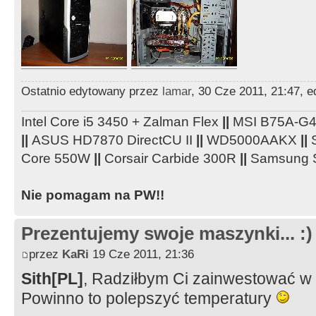
Ostatnio edytowany przez
lamar
, 30 Cze 2011, 21:47, 
Intel Core i5 3450 + Zalman Flex
||
MSI B75A-G
||
ASUS HD7870 DirectCU II
||
WD5000AAKX
||
S
Core 550W
||
Corsair Carbide 300R
||
Samsung S
Nie pomagam na PW!!
Prezentujemy swoje maszynki... :)
przez
KaRi
19 Cze 2011, 21:36
Sith[PL]
, Radziłbym Ci zainwestować w w
Powinno to polepszyć temperatury