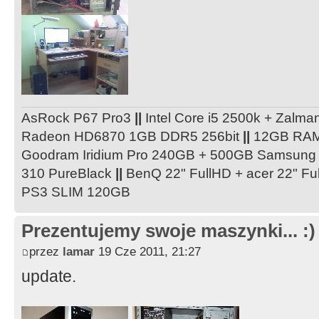
AsRock P67 Pro3
||
Intel Core i5 2500k + Zal
Radeon HD6870 1GB DDR5 256bit
||
12GB RA
Goodram Iridium Pro 240GB + 500GB Samsun
310 PureBlack
||
BenQ 22" FullHD + acer 22" F
PS3 SLIM 120GB
Prezentujemy swoje maszynki... :)
przez
lamar
19 Cze 2011, 21:27
update.