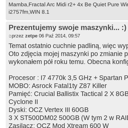
Mamba,Fractal Arc Midi r2+ 4x Be Quiet Pure W
i2757fm,WIN 8.1
Prezentujemy swoje maszynki... :)
przez
zetpe
06 Paź 2014, 09:57
Temat ostatnio cuchnie padliną, więc w
Oto zdjęcia mojej maszynki po zmianie p
wykonałem pół roku temu. Obecna konfig
Procesor : I7 4770k 3,5 GHz + Spartan 
MOBO: Asrock Fatal1ty Z87 Killer
Pamięć: Crucial Ballistix Tactical 2 X 
Cyclone II
Dyski: OCZ Vertex III 60GB
3 X ST500DM02 500GB (W tym 2 w RAI
Zasilacz: OCZ Mod Xtream 600 W