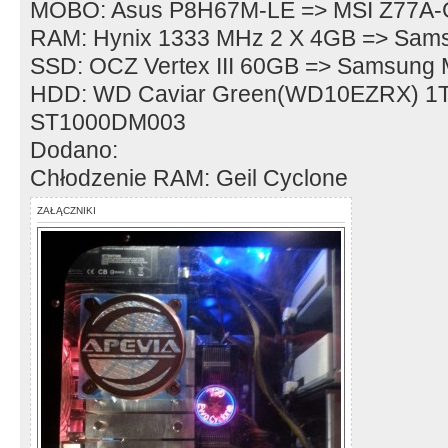
MOBO: Asus P8H67M-LE => MSI Z77A-
RAM: Hynix 1333 MHz 2 X 4GB => Sam
SSD: OCZ Vertex III 60GB => Samsu
HDD: WD Caviar Green(WD10EZRX) 1T
ST1000DM003
Dodano:
Chłodzenie RAM: Geil Cyclone
ZAŁĄCZNIKI