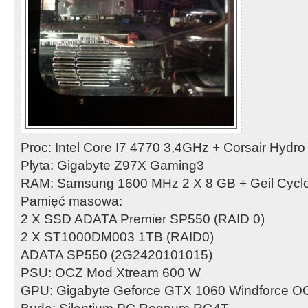
Proc: Intel Core I7 4770 3,4GHz + Corsair Hydr
Płyta: Gigabyte Z97X Gaming3
RAM: Samsung 1600 MHz 2 X 8 GB + Geil Cycl
Pamięć masowa:
2 X SSD ADATA Premier SP550 (RAID 0)
2 X ST1000DM003 1TB (RAID0)
ADATA SP550 (2G2420101015)
PSU: OCZ Mod Xtream 600 W
GPU: Gigabyte Geforce GTX 1060 Windforce 