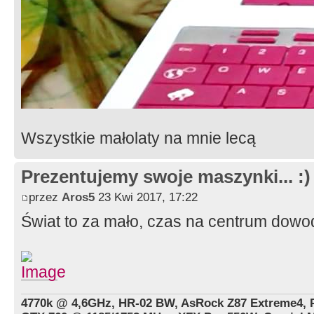
Wszystkie małolaty na mnie lecą
Prezentujemy swoje maszynki... :)
przez
Aros5
23 Kwi 2017, 17:22
Świat to za mało, czas na centrum dow
4770k @ 4,6GHz, HR-02 BW, AsRock Z87 Extreme4, 