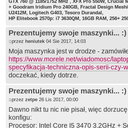
GTX 760 @ 1185/1752 MHz , XFX Pro 550W, Crucial 
+ Goodram Iridium Pro 240GB, Fractal Design Meshif
U2412M, Logitech G403, Tesoro Durandal,
HP Elitebook 2570p: i7 3630QM, 16GB RAM, 256+ 2
Prezentujemy swoje maszynki... :)
przez
heniutek
04 Sie 2017, 14:03
Moja maszynka jest w drodze - zamówił
https://www.morele.net/wiadomosc/lapto
specyfikacja-techniczna-opis-serii-czy-
doczekać, kiedy dotrze.
Prezentujemy swoje maszynki... :)
przez
zetpe
26 Lis 2017, 00:00
Dawno nikt tu nic nie pisał, więc dorzuc
konfigu:
Procesor: Intel Core I5 3470 3,2GHz + S