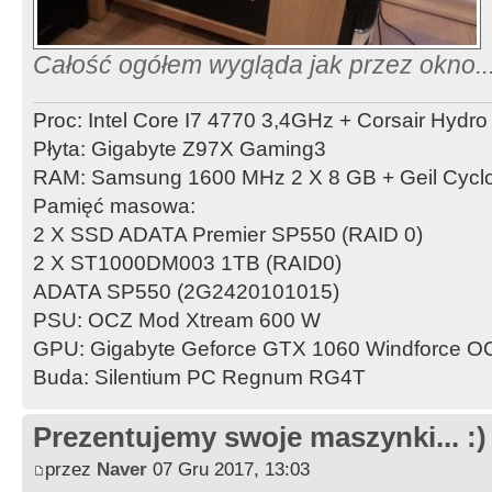
Całość ogółem wygląda jak przez okno..
Proc: Intel Core I7 4770 3,4GHz + Corsair Hydr
Płyta: Gigabyte Z97X Gaming3
RAM: Samsung 1600 MHz 2 X 8 GB + Geil Cycl
Pamięć masowa:
2 X SSD ADATA Premier SP550 (RAID 0)
2 X ST1000DM003 1TB (RAID0)
ADATA SP550 (2G2420101015)
PSU: OCZ Mod Xtream 600 W
GPU: Gigabyte Geforce GTX 1060 Windforce 
Buda: Silentium PC Regnum RG4T
Prezentujemy swoje maszynki... :)
przez
Naver
07 Gru 2017, 13:03