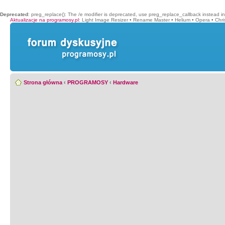
Deprecated
: preg_replace(): The /e modifier is deprecated, use preg_replace_callback instead i
Aktualizacje na programosy.pl
:
Light Image Resizer
•
Rename Master
•
Helium
•
Opera
•
Chr
Strona główna
‹
PROGRAMOSY
‹
Hardware