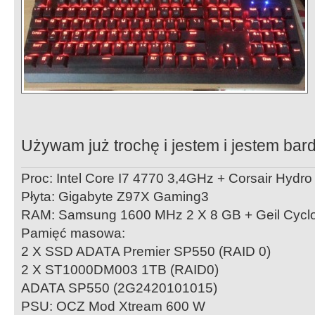
Używam już trochę i jestem i jestem ba
Proc: Intel Core I7 4770 3,4GHz + Corsair Hydr
Płyta: Gigabyte Z97X Gaming3
RAM: Samsung 1600 MHz 2 X 8 GB + Geil Cycl
Pamięć masowa:
2 X SSD ADATA Premier SP550 (RAID 0)
2 X ST1000DM003 1TB (RAID0)
ADATA SP550 (2G2420101015)
PSU: OCZ Mod Xtream 600 W