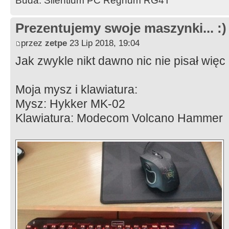
Buda: Silentium PC Regnum RG4T
Prezentujemy swoje maszynki... :)
przez
zetpe
23 Lip 2018, 19:04
Jak zwykle nikt dawno nic nie pisał wię
Moja mysz i klawiatura:
Mysz: Hykker MK-02
Klawiatura: Modecom Volcano Hammer