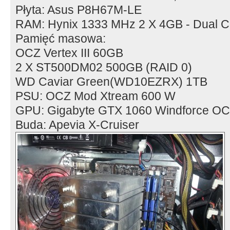
Płyta: Asus P8H67M-LE
RAM: Hynix 1333 MHz 2 X 4GB - Dual C
Pamięć masowa:
OCZ Vertex III 60GB
2 X ST500DM02 500GB (RAID 0)
WD Caviar Green(WD10EZRX) 1TB
PSU: OCZ Mod Xtream 600 W
GPU: Gigabyte GTX 1060 Windforce O
Buda: Apevia X-Cruiser