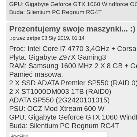
GPU: Gigabyte Geforce GTX 1060 Windforce 
Buda: Silentium PC Regnum RG4T
Prezentujemy swoje maszynki... :)
przez
zetpe
03 Sty 2019, 01:14
Proc: Intel Core I7 4770 3,4GHz + Cors
Płyta: Gigabyte Z97X Gaming3
RAM: Samsung 1600 MHz 2 X 8 GB + Ge
Pamięć masowa:
2 X SSD ADATA Premier SP550 (RAID 0
2 X ST1000DM003 1TB (RAID0)
ADATA SP550 (2G2420101015)
PSU: OCZ Mod Xtream 600 W
GPU: Gigabyte Geforce GTX 1060 Wind
Buda: Silentium PC Regnum RG4T
ZAŁĄCZNIKI