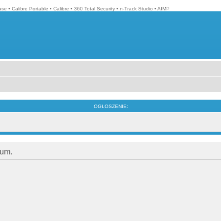
ase
•
Calibre Portable
•
Calibre
•
360 Total Security
•
n-Track Studio
•
AIMP
OGŁOSZENIE:
rum.