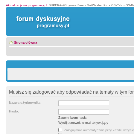
Aktualizacje na programosy.pl
:
SUPERAntiSpyware Free
•
MailWasher Pro
•
GS-Calc
•
GS-B
Strona główna
Musisz się zalogować aby odpowiadać na tematy w tym fo
Nazwa użytkownika:
Hasło:
Zapomniałem hasła
Wyślij ponownie e-mail aktywujący
Zaloguj mnie automatycznie przy każdej wizycie