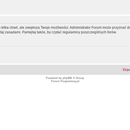
ko kilka chwil, ale zwiększa Twoje możliwości. Administrator Forum może przyzna
tutaj zasadami. Pamiętaj także, by czytać regulaminy poszczególnych forów.
Ekip
Powered by
phpBB
© Group
Forum Programosy.pl