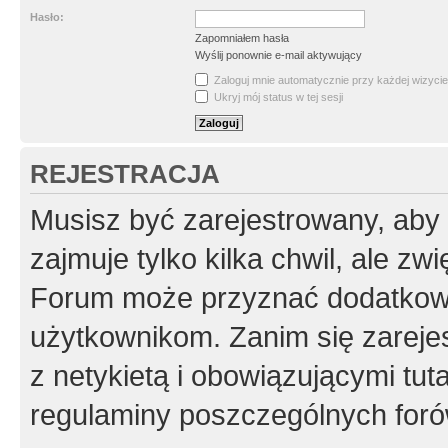
Hasło:
Zapomniałem hasła
Wyślij ponownie e-mail aktywujący
Zaloguj mnie automatycznie przy każdej wizycie
Ukryj mój status w tej sesji
REJESTRACJA
Musisz być zarejestrowany, aby
zajmuje tylko kilka chwil, ale z
Forum może przyznać dodatkow
użytkownikom. Zanim się zarejes
z netykietą i obowiązującymi tut
regulaminy poszczególnych foró