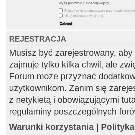
Wyślij ponownie e-mail aktywujący
Zaloguj mnie automatycznie przy każdej wizycie
Ukryj mój status w tej sesji
REJESTRACJA
Musisz być zarejestrowany, aby
zajmuje tylko kilka chwil, ale z
Forum może przyznać dodatkow
użytkownikom. Zanim się zarejes
z netykietą i obowiązującymi tut
regulaminy poszczególnych foró
Warunki korzystania
|
Polityk