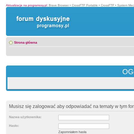
Aktualizacje na programosy.pl
:
Brave Browser
•
CrossFTP Portable
•
CrossFTP
•
System Mec
Strona główna
OG
Musisz się zalogować aby odpowiadać na tematy w tym fo
Nazwa użytkownika:
Hasło:
Zapomniałem hasła